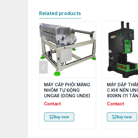
Related products
MÁY CẤP PHÔI MÀNG
MÁY DẬP THÂ
NHÔM TỰ ĐỘNG
C KHÍ NÉN UN
UNGAR (DÒNG UNDE)
800KN (11 TẤN
Contact
Contact
Buy now
Buy now