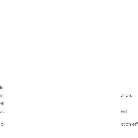
logy to ensure the best ice cream quality.
actured with high precision for reliable and efficient operation.
fficiency, reducing operating costs.
hscreen interface for easy monitoring and parameter adjustment.
hoice for ice cream manufacturers looking to improve production eff