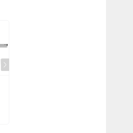
Máy đóng gói màng
Máy Đóng Gói Hộp
film dưới
Carton Tự Động
Contact
Contact
Buy now
Buy now