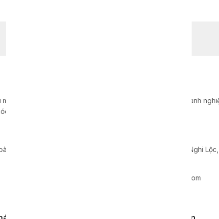
 máy móc, dây chuyền, thiết bị sản xuất cho hàng nghìn doanh nghiệp
óc hàng đầu tại Việt Nam.
Chi nhánh Nghệ An
oà, Quận Cầu Giấy, TP. Hà Nội
Xã Nghi Hoa, Huyện Nghi Lộc
0865 799 938
info@xavie-holding.com
khách hàng
Quy định, điều khoản