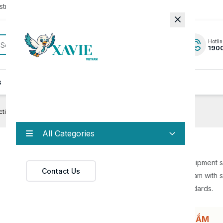
rator to update to the latest version.
Hotlin
190
s
News
Contact
tion Line
All Categories
Popsicle Production Line
The popsicle production line is a modern equipment 
Contact Us
designed to manufacture high-quality ice cream with s
performance while meeting international standards.
HỖ TRỢ ĐẶT HÀNG/BÁO GIÁ SẢN PHẨM