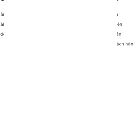
ẫn đặt hàng
Chính sách bảo hành
ẫn thanh toán
Chính sách vận chuyển
 đơn hàng
Chính sách thanh toán
Bảo mật thông tin khách hàn