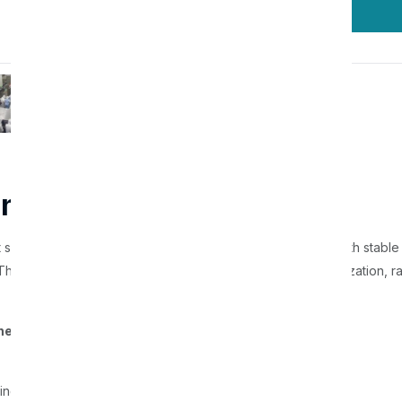
Order
ine
 system designed to manufacture high-quality ice cream with stable
is line integrates processes from ingredient mixing, sterilization, r
ne
ings, and other additives.