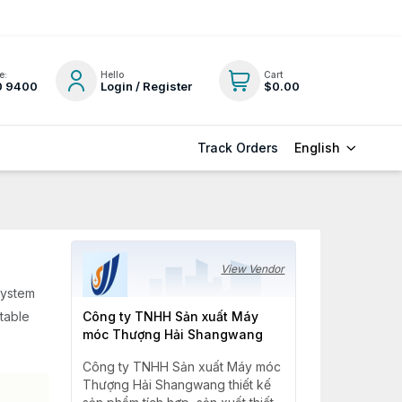
e:
Hello
Cart
0 9400
Login / Register
$0.00
English
Track Orders
View Vendor
system
table
Công ty TNHH Sản xuất Máy
móc Thượng Hải Shangwang
Công ty TNHH Sản xuất Máy móc
Thượng Hải Shangwang thiết kế