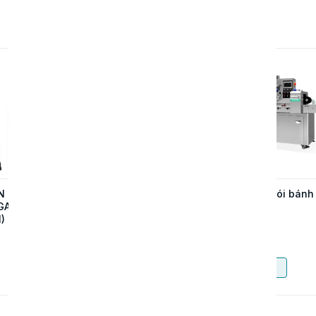
N CHỮ
MÁY DẬP ĐỨNG TỰ
Máy đóng gói bánh
GAR
ĐỘNG UN-55T – GIẢI
mì
)
PHÁP SẢN XUẤT
KHAY HỘP NHÔM
Contact
Contact
TỐC ĐỘ CAO
Buy now
Buy now