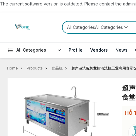
The current software version is outdated. Please contact the administ
All CategoriesAll Categories
All Categories
Profile
Vendors
News
Home
Products
食品机
超声波洗碗机龙虾清洗机工业商用食堂
超声
食堂
HỖ 