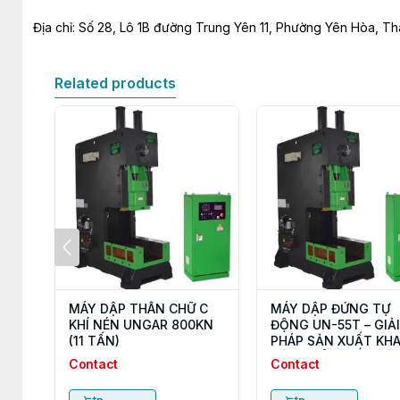
Địa chỉ: Số 28, Lô 1B đường Trung Yên 11, Phường Yên Hòa, T
Related products
MÁY DẬP THÂN CHỮ C
MÁY DẬP ĐỨNG TỰ
KHÍ NÉN UNGAR 800KN
ĐỘNG UN-55T – GIẢI
(11 TẤN)
PHÁP SẢN XUẤT KH
HỘP NHÔM TỐC ĐỘ 
Contact
Contact