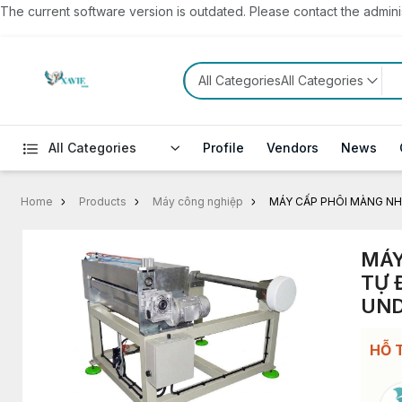
The current software version is outdated. Please contact the administ
All CategoriesAll Categories
All Categories
Profile
Vendors
News
Home
Products
Máy công nghiệp
MÁY CẤP PHÔI MÀNG N
MÁY
TỰ 
UND
HỖ 