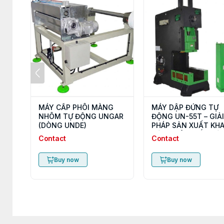
MÁY CẤP PHÔI MÀNG
MÁY DẬP ĐỨNG TỰ
NHÔM TỰ ĐỘNG UNGAR
ĐỘNG UN-55T – GIẢI
(DÒNG UNDE)
PHÁP SẢN XUẤT KH
HỘP NHÔM TỐC ĐỘ 
Contact
Contact
Buy now
Buy now