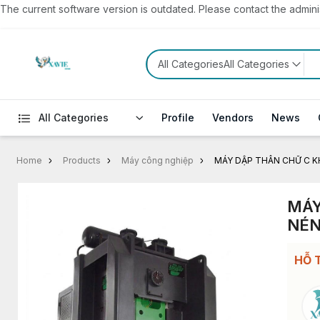
The current software version is outdated. Please contact the administ
All CategoriesAll Categories
All Categories
Profile
Vendors
News
Home
Products
Máy công nghiệp
MÁY DẬP THÂN CHỮ C KH
MÁY
NÉN
HỖ 