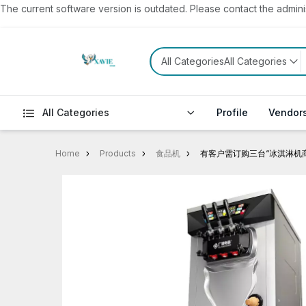
The current software version is outdated. Please contact the administ
All CategoriesAll Categories
All Categories
Profile
Vendor
Home
Products
食品机
有客户需订购三台“冰淇淋机