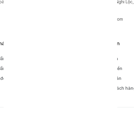
oà, Quận Cầu Giấy, TP. Hà Nội
Xã Nghi Hoa, Huyện Nghi Lộc
0865 799 938
info@xavie-holding.com
khách hàng
Quy định, điều khoản
ẫn đặt hàng
Chính sách bảo hành
ẫn thanh toán
Chính sách vận chuyển
 đơn hàng
Chính sách thanh toán
Bảo mật thông tin khách hàn