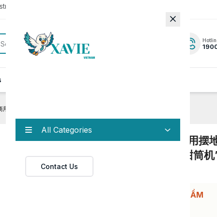
rator to update to the latest version.
Hotlin
190
s
News
Contact
商用摆地摊台式三头雪糕机软冰激凌机商用甜筒机”极速联系
All Categories
有客户需订购三台“冰淇淋机商用摆
式三头雪糕机软冰激凌机商用甜筒机
Contact Us
联系
HỖ TRỢ ĐẶT HÀNG/BÁO GIÁ SẢN PHẨM