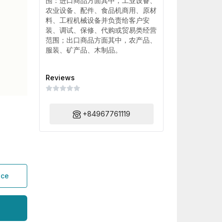
围：进口商品方面其中，工业设备、
农业设备、配件、食品机商用、原材
料、工程机械设备并负责给客户安
装、调试、保修、代购或贸易类经营
范围；出口商品方面其中，农产品、
服装、矿产品、木制品。
Reviews
+84967761119
ice