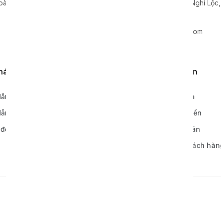
oà, Quận Cầu Giấy, TP. Hà Nội
Xã Nghi Hoa, Huyện Nghi Lộc
0865 799 938
info@xavie-holding.com
khách hàng
Quy định, điều khoản
ẫn đặt hàng
Chính sách bảo hành
ẫn thanh toán
Chính sách vận chuyển
 đơn hàng
Chính sách thanh toán
Bảo mật thông tin khách hàn