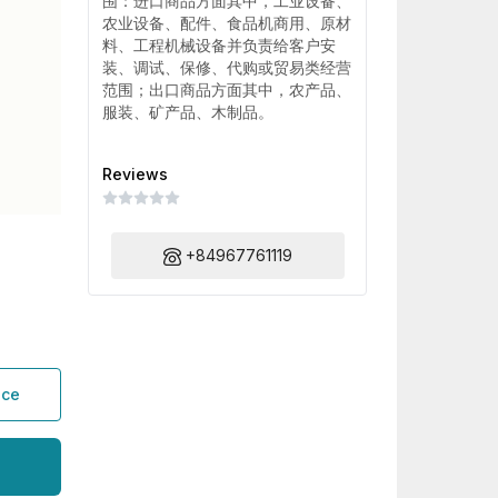
围：进口商品方面其中，工业设备、
农业设备、配件、食品机商用、原材
料、工程机械设备并负责给客户安
装、调试、保修、代购或贸易类经营
范围；出口商品方面其中，农产品、
服装、矿产品、木制品。
Reviews
+84967761119
ice