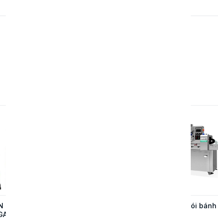
N CHỮ
MÁY DẬP ĐỨNG TỰ
Máy đóng gói bánh
GAR
ĐỘNG UN-55T – GIẢI
mì