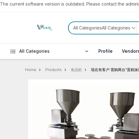
The current software version is outdated. Please contact the administ
All CategoriesAll Categories
All Categories
Profile
Vendor
Home
Products
食品机
现在有客户 需购两台“蛋糕