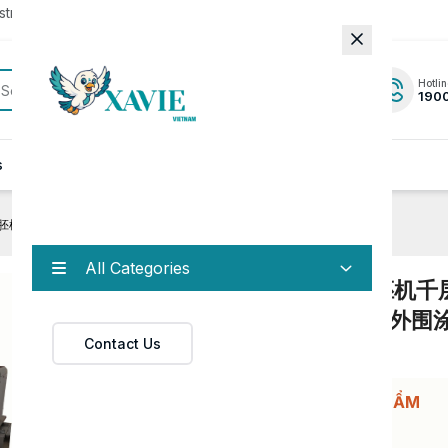
rator to update to the latest version.
Hotlin
190
s
News
Contact
抹胚机千层蛋糕抹胚机 奶油抹面机 蛋糕平面外围涂抹”请卖家极速联系
All Categories
现在有客户 需购两台“蛋糕抹胚机千
糕抹胚机 奶油抹面机 蛋糕平面外围
Contact Us
抹”请卖家极速联系
HỖ TRỢ ĐẶT HÀNG/BÁO GIÁ SẢN PHẨM