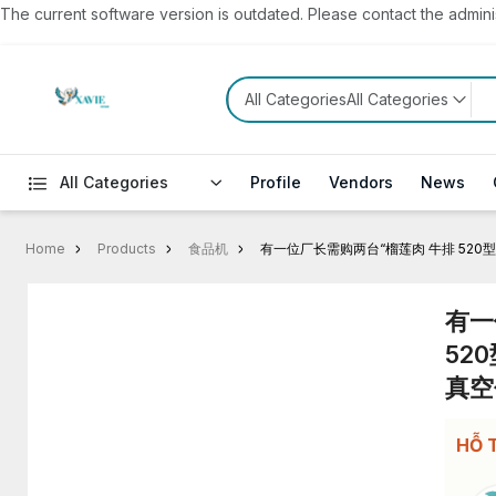
The current software version is outdated. Please contact the administ
All CategoriesAll Categories
All Categories
Profile
Vendors
News
Home
Products
食品机
有一位厂长需购两台“榴莲肉 牛排 52
有一
52
真空
HỖ 