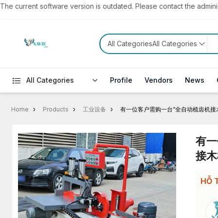
The current software version is outdated. Please contact the administ
All CategoriesAll Categories
All Categories
Profile
Vendors
News
Home
Products
工业设备
有一位客户需购一台“全自动梳齿机接
有一
接木
HỖ 