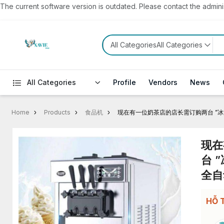
The current software version is outdated. Please contact the administ
All CategoriesAll Categories
All Categories
Profile
Vendors
News
Home
Products
食品机
现在有一位奶茶店的店长需订购两台 ”冰
现在
台 
全自
HỖ 