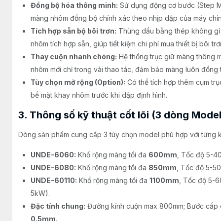
Đồng bộ hóa thông minh:
Sử dụng động cơ bước (Step Mo
màng nhôm đồng bộ chính xác theo nhịp dập của máy chín
Tích hợp sẵn bộ bôi trơn:
Thùng dầu bằng thép không gỉ 
nhôm tích hợp sẵn, giúp tiết kiệm chi phí mua thiết bị bôi trơ
Thay cuộn nhanh chóng:
Hệ thống trục giữ màng thông m
nhôm mới chỉ trong vài thao tác, đảm bảo màng luôn đồng 
Tùy chọn mở rộng (Option):
Có thể tích hợp thêm cụm trụ
bề mặt khay nhôm trước khi dập định hình.
3. Thông số kỹ thuật cốt lõi (3 dòng Model
Dòng sản phẩm cung cấp 3 tùy chọn model phù hợp với từng
UNDE-6060:
Khổ rộng màng tối đa
600mm
, Tốc độ 5-4
UNDE-6080:
Khổ rộng màng tối đa
850mm
, Tốc độ 5-5
UNDE-60110:
Khổ rộng màng tối đa
1100mm
, Tốc độ 5-6
5kW).
Đặc tính chung:
Đường kính cuộn max 800mm; Bước cấp d
0.5mm.