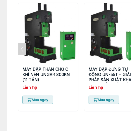
MÁY DẬP THÂN CHỮ C
MÁY DẬP ĐỨNG TỰ
KHÍ NÉN UNGAR 800KN
ĐỘNG UN-55T – GIẢI
(11 TẤN)
PHÁP SẢN XUẤT KH
HỘP NHÔM TỐC ĐỘ 
Liên hệ
Liên hệ
Mua ngay
Mua ngay