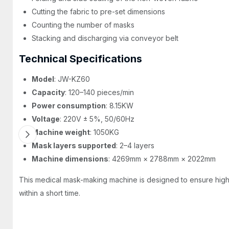
Cutting the fabric to pre-set dimensions
Counting the number of masks
Stacking and discharging via conveyor belt
Technical Specifications
Model
: JW-KZ60
Capacity
: 120–140 pieces/min
Power consumption
: 8.15KW
Voltage
: 220V ± 5%, 50/60Hz
Machine weight
: 1050KG
Mask layers supported
: 2–4 layers
Machine dimensions
: 4269mm × 2788mm × 2022mm
This medical mask-making machine is designed to ensure high-
within a short time.