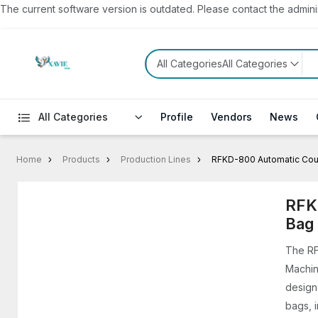
The current software version is outdated. Please contact the administ
All CategoriesAll Categories
All Categories
Profile
Vendors
News
Home
Products
Production Lines
RFKD-800 Automatic Cou
RFK
Bag
The RF
Machin
design
bags, 