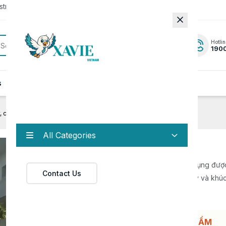
rator to update to the latest version.
Hotlin
190
s
News
Contact
, cành cây
All Categories
Máy nghiền cây, cành cây
Máy nghiền cây, cành cây là thiết bị chuyên dụng được
Contact Us
kế để nghiền nát cây, cành cây, vỏ cây, rễ cây và khú
thành các mảnh nhỏ
HỖ TRỢ ĐẶT HÀNG/BÁO GIÁ SẢN PHẨM