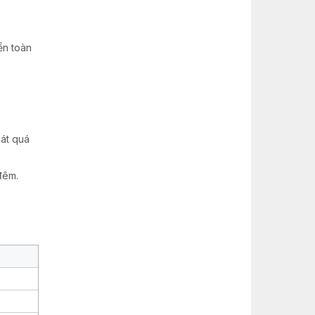
ển toàn
át quá
đêm.