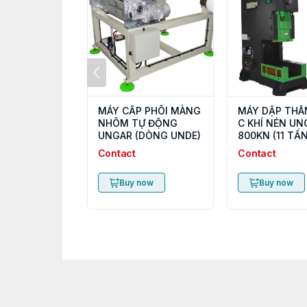
MÁY CẤP PHÔI MÀNG
MÁY DẬP THÂ
NHÔM TỰ ĐỘNG
C KHÍ NÉN UN
UNGAR (DÒNG UNDE)
800KN (11 TẤN
Contact
Contact
Buy now
Buy now