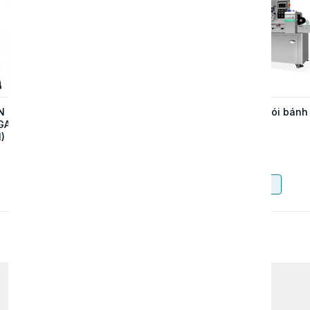
N CHỮ
MÁY DẬP ĐỨNG TỰ
Máy đóng gói bánh
GAR
ĐỘNG UN-55T – GIẢI
mì
)
PHÁP SẢN XUẤT
KHAY HỘP NHÔM
Contact
Contact
TỐC ĐỘ CAO
Buy now
Buy now