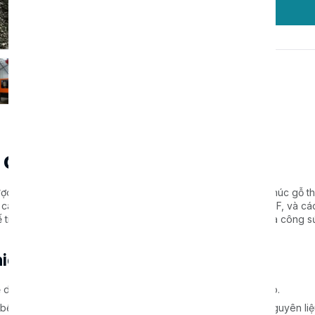
Order
 cây
ợc thiết kế để nghiền nát cây, cành cây, vỏ cây, rễ cây và khúc gỗ t
 các ngành sản xuất giấy, nấm ăn, than gỗ, ván dăm, ván HDF, và c
 tiện lợi, máy nghiền cây, cành cây giúp tiết kiệm thời gian và công 
iền cây, cành cây
 dàng di chuyển và bắt đầu công việc ở bất kỳ địa điểm nào.
n và tuổi thọ cao. Răng đặc biệt trên trục cuộn giữ chặt nguyên li