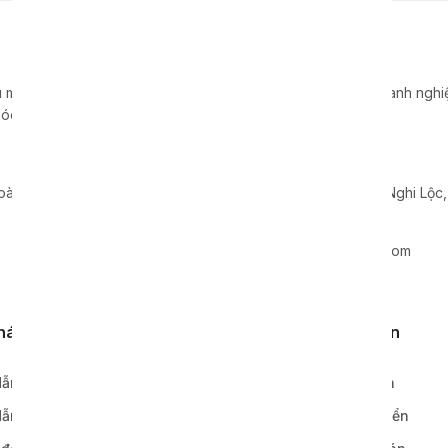
 máy móc, dây chuyền, thiết bị sản xuất cho hàng nghìn doanh nghiệp
óc hàng đầu tại Việt Nam.
Chi nhánh Nghệ An
oà, Quận Cầu Giấy, TP. Hà Nội
Xã Nghi Hoa, Huyện Nghi Lộc
0865 799 938
info@xavie-holding.com
khách hàng
Quy định, điều khoản
ẫn đặt hàng
Chính sách bảo hành
ẫn thanh toán
Chính sách vận chuyển