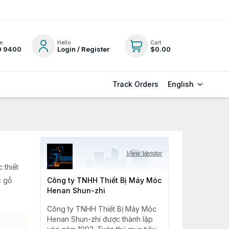
e:
Hello
Cart
0 9400
Login / Register
$0.00
English
Track Orders
View Vendor
 thiết
c gỗ
Công ty TNHH Thiết Bị Máy Móc
Henan Shun-zhi
Công ty TNHH Thiết Bị Máy Móc
Henan Shun-zhi được thành lập