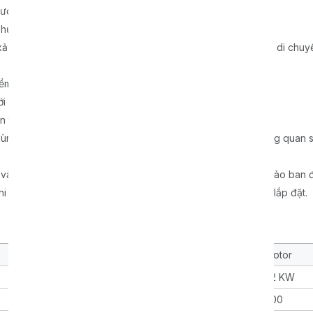
ượt.
h hướng dăm gỗ một cách chính xác.
ả để hướng dăm gỗ vào xe tải hoặc rơ moóc mà không cần di chuy
ềm trong quá trình vận hành.
i nhiều loại máy kéo khác nhau.
tiện cho việc nạp liệu.
 dùng khỏi dăm gỗ bay ngược, đồng thời cho phép người dùng quan s
u và một đèn chiếu sáng chung, cho phép làm việc ngay cả vào ban 
iao hàng, giúp tiết kiệm thời gian và công sức trong việc lắp đặt.
Motor
Diesel
Motor
22 KW
102 HP
22 KW
300
500
500