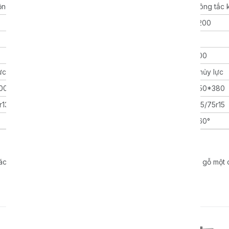
ộng điện
Công tắc khí
Khởi động điện
Công tắc 
3000
2200
2200
5
5
5
280
500
500
ực
Thủy lực
Thủy lực
Thủy lực
00
300*200
450*380
450*380
r13
165/70r13
215/75r15
215/75r15
360°
360°
360°
ác doanh nghiệp và cá nhân cần xử lý lượng lớn nguyên liệu gỗ một