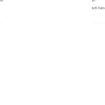
 đơn hàng
Chính sách thanh toán
Bảo mật thông tin khách hàn