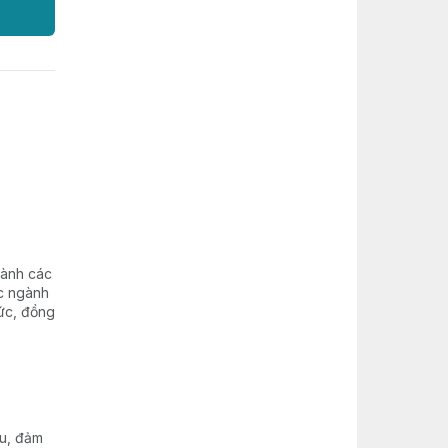
hành các
ác ngành
sức, đồng
ệu, đảm