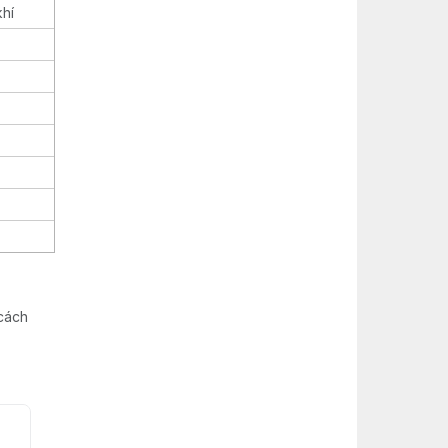
khí
 cách