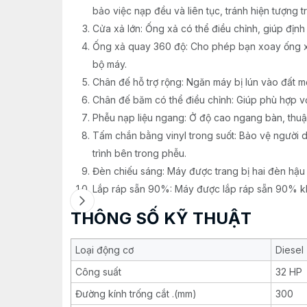
bảo việc nạp đều và liên tục, tránh hiện tượng tr
Cửa xả lớn: Ống xả có thể điều chỉnh, giúp địn
Ống xả quay 360 độ: Cho phép bạn xoay ống x
bộ máy.
Chân đế hỗ trợ rộng: Ngăn máy bị lún vào đất m
Chân đế băm có thể điều chỉnh: Giúp phù hợp vớ
Phễu nạp liệu ngang: Ở độ cao ngang bàn, thuận 
Tấm chắn bằng vinyl trong suốt: Bảo vệ người
trình bên trong phễu.
Đèn chiếu sáng: Máy được trang bị hai đèn hậ
Lắp ráp sẵn 90%: Máy được lắp ráp sẵn 90% khi g
THÔNG SỐ KỸ THUẬT
Loại động cơ
Diesel
Công suất
32 HP
Đường kính trống cắt .(mm)
300