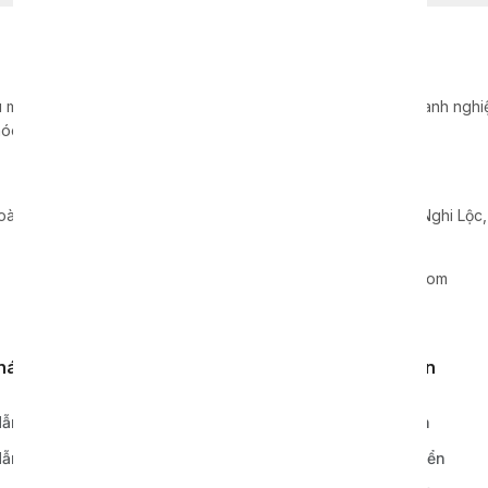
 máy móc, dây chuyền, thiết bị sản xuất cho hàng nghìn doanh nghiệp
óc hàng đầu tại Việt Nam.
Chi nhánh Nghệ An
oà, Quận Cầu Giấy, TP. Hà Nội
Xã Nghi Hoa, Huyện Nghi Lộc
0865 799 938
info@xavie-holding.com
khách hàng
Quy định, điều khoản
ẫn đặt hàng
Chính sách bảo hành
ẫn thanh toán
Chính sách vận chuyển