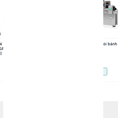
N CHỮ
MÁY DẬP ĐỨNG TỰ
Máy đóng gói bánh
GAR
ĐỘNG UN-55T – GIẢI
mì
)
PHÁP SẢN XUẤT
KHAY HỘP NHÔM
Contact
Contact
TỐC ĐỘ CAO
Buy now
Buy now