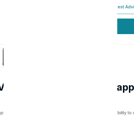
Add To Cart
Reqest Adv
Order
 Vertical Rotary Shrink Wrap
pping Machine is a modern packaging solution with the capability to 