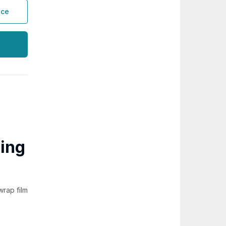
ice
ping
wrap film