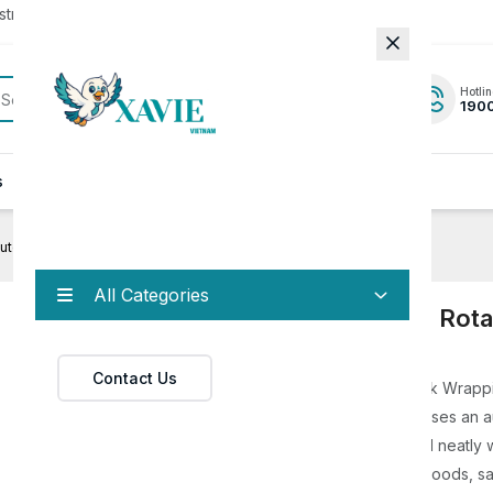
rator to update to the latest version.
Hotlin
190
s
News
Contact
 Automatic Vertical Rotary Shrink Wrapping Machine
All Categories
Intelligent Automatic Vertical Rot
Shrink Wrapping Machine
Contact Us
The Intelligent Automatic Vertical Rotary Shrink Wrapp
Machine is a modern packaging device that uses an a
vertical rotary system to evenly, securely, and neatly
shrink film around products, helping protect goods, s