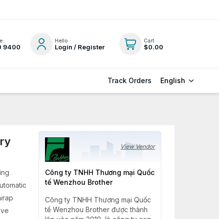
e:
Hello
Cart
0 9400
Login / Register
$0.00
English
Track Orders
ary
View Vendor
ing
Công ty TNHH Thương mại Quốc
tế Wenzhou Brother
utomatic
 wrap
Công ty TNHH Thương mại Quốc
tế Wenzhou Brother được thành
ave