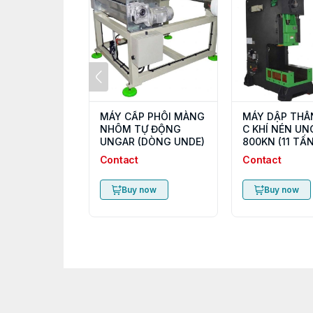
MÁY CẤP PHÔI MÀNG
MÁY DẬP THÂ
NHÔM TỰ ĐỘNG
C KHÍ NÉN UN
UNGAR (DÒNG UNDE)
800KN (11 TẤN
Contact
Contact
Buy now
Buy now