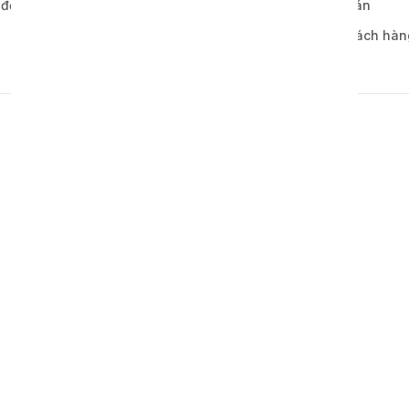
 đơn hàng
Chính sách thanh toán
Bảo mật thông tin khách hàn