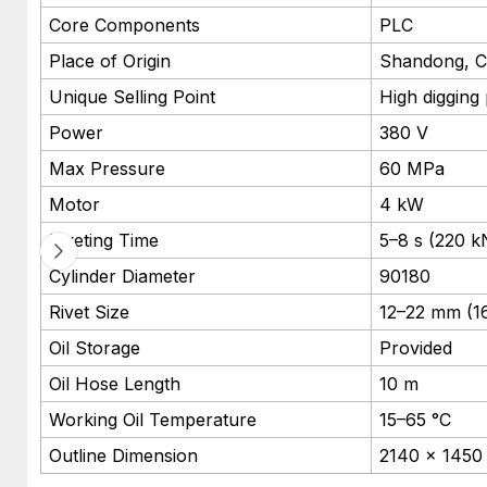
Core Components
PLC
Place of Origin
Shandong, C
Unique Selling Point
High digging
Power
380 V
Max Pressure
60 MPa
Motor
4 kW
Riveting Time
5–8 s (220 k
Cylinder Diameter
90180
Rivet Size
12–22 mm (1
Oil Storage
Provided
Oil Hose Length
10 m
Working Oil Temperature
15–65 °C
Outline Dimension
2140 × 1450