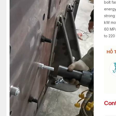
bolt fa
energy,
strong
kW mot
60 MPa
to 220
HỖ 
Con