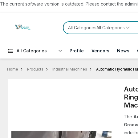
The current software version is outdated. Please contact the administ
All CategoriesAll Categories
All Categories
Profile
Vendors
News
Home
Products
Industrial Machines
Automatic Hydraulic Hu
Auto
Ring
Mac
The
A
Groove
industr