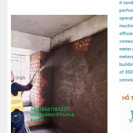
it com
perfor
operat
machin
effici
comes 
meter 
meters
buildi
of 350
consis
HỖ 