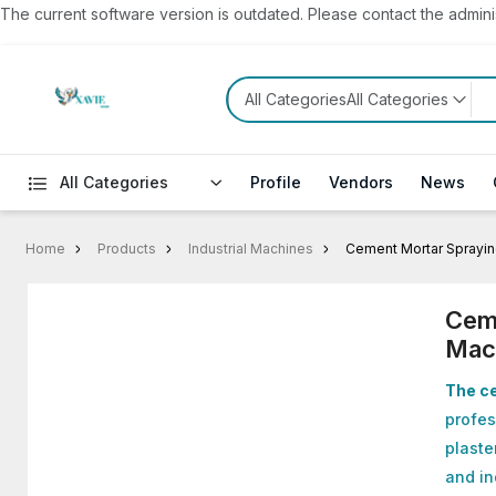
The current software version is outdated. Please contact the administ
All CategoriesAll Categories
All Categories
Profile
Vendors
News
Home
Products
Industrial Machines
Cement Mortar Sprayi
Cem
Mac
The c
profes
plaste
and in