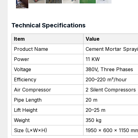
Technical Specifications
Item
Value
Product Name
Cement Mortar Spray
Power
11 KW
Voltage
380V, Three Phases
Efficiency
200–220 m²/hour
Air Compressor
2 Silent Compressors
Pipe Length
20 m
Lift Height
20–25 m
Weight
350 kg
Size (L×W×H)
1950 × 600 × 1150 m