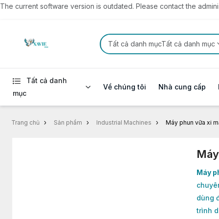
The current software version is outdated. Please contact the administ
Tất cả danh mụcTất cả danh mục
Tất cả danh
Về chúng tôi
Nhà cung cấp
mục
Trang chủ
Sản phẩm
Industrial Machines
Máy phun vữa xi 
Máy
Máy p
chuyên
dùng đ
trình 