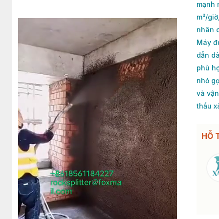
mạnh 
m²/giờ
nhân c
Máy đư
dẫn dà
phù hợ
nhỏ gọ
và vận
thầu x
HỖ 