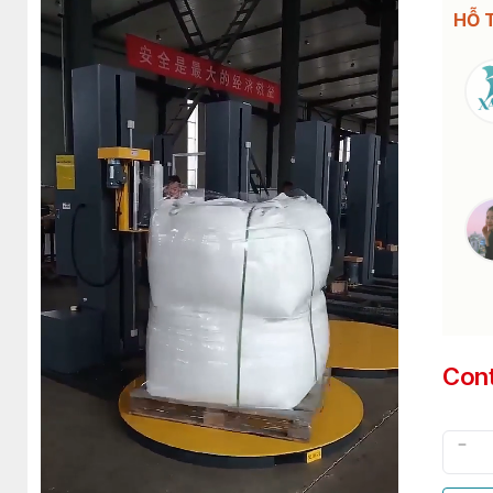
HỖ 
Con