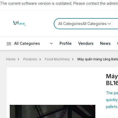
The current software version is outdated. Please contact the administ
All CategoriesAll Categories
All Categories
Profile
Vendors
News
Home
Products
Food Machinery
Máy quấn màng căng Balle
Máy 
BL1
The pa
quickl
pallets