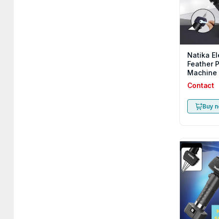
Natika El
Feather 
Machine 
Clamps
Contact
Buy 