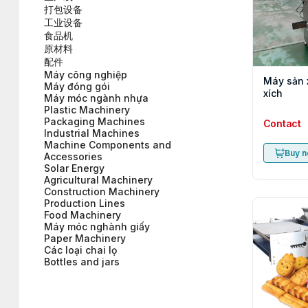
打包设备
工业设备
食品机
原材料
配件
Máy công nghiệp
Máy sản 
Máy đóng gói
xích
Máy móc ngành nhựa
Plastic Machinery
Packaging Machines
Contact
Industrial Machines
Machine Components and
Buy 
Accessories
Solar Energy
Agricultural Machinery
Construction Machinery
Production Lines
Food Machinery
Máy móc nghành giấy
Paper Machinery
Các loại chai lọ
Bottles and jars