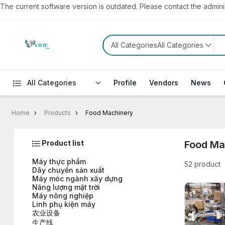
The current software version is outdated. Please contact the administ
All CategoriesAll Categories
All Categories
Profile
Vendors
News
Home
Products
Food Machinery
Product list
Food Ma
Máy thực phẩm
52 product
Dây chuyền sản xuất
Máy móc ngành xây dựng
Năng lượng mặt trời
Máy nông nghiệp
Linh phụ kiện máy
农业设备
生产线