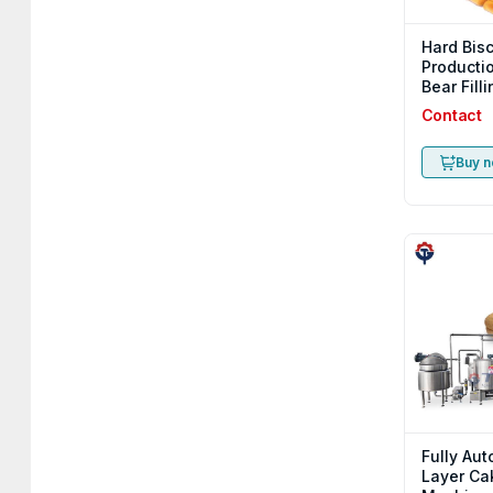
Hard Bisc
Productio
Bear Fill
Sandwich
Contact
Machine 
Buy 
Fully Au
Layer Ca