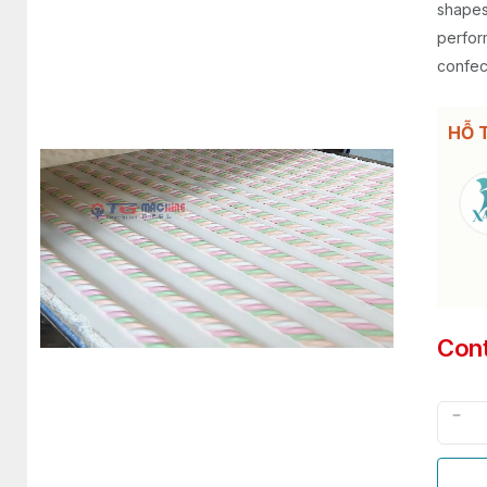
shapes.
perfor
confec
HỖ 
Con