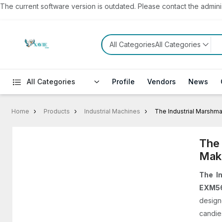
The current software version is outdated. Please contact the administ
All CategoriesAll Categories
All Categories
Profile
Vendors
News
Home
Products
Industrial Machines
The Industrial Marshm
The 
Mak
The I
EXM5
design
candie