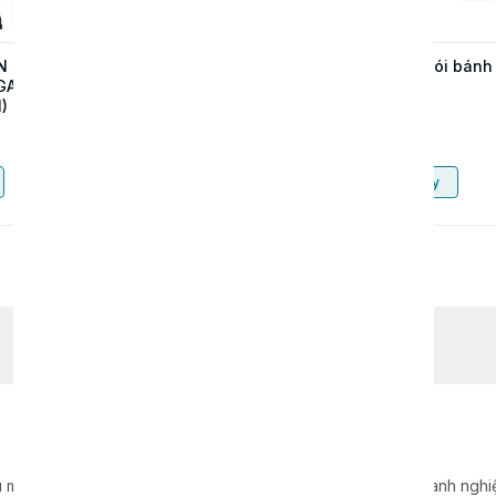
N CHỮ
MÁY DẬP ĐỨNG TỰ
Máy đóng gói bánh
GAR
ĐỘNG UN-55T – GIẢI
mì
)
PHÁP SẢN XUẤT
KHAY HỘP NHÔM
Liên hệ
Liên hệ
TỐC ĐỘ CAO
Mua ngay
Mua ngay
 máy móc, dây chuyền, thiết bị sản xuất cho hàng nghìn doanh nghiệp