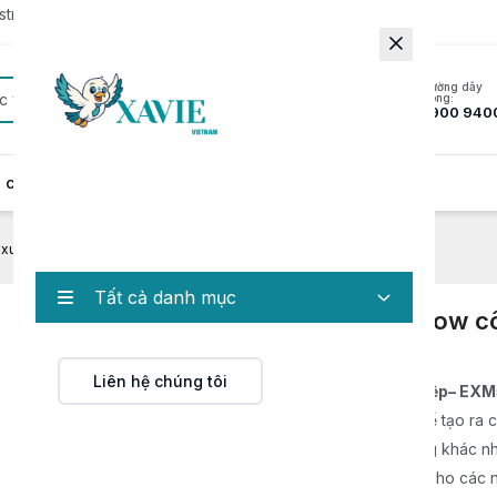
rator to update to the latest version.
Đường dây
c
nóng:
1900 940
 cung cấp
Hồ sơ năng lực
Tin tức
Liên hệ
 xuất kẹo marshmallow công nghiệp– EXM5600
Tất cả danh mục
Máy sản xuất kẹo marshmallow c
nghiệp– EXM5600
Liên hệ chúng tôi
Máy sản xuất kẹo marshmallow công nghiệp– EX
dây chuyền sản xuất liên tục, chuyên dùng để tạo ra c
kẹo bông gòn với nhiều màu sắc và hình dạng khác nh
Thiết kế hiện đại, vận hành ổn định, phù hợp cho các