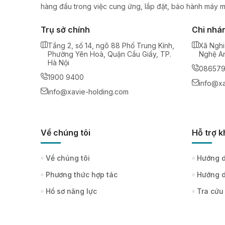
hàng đầu trong việc cung ứng, lắp đặt, bảo hành máy m
Trụ sở chính
Chi nhá
Tầng 2, số 14, ngõ 88 Phố Trung Kính,
Xã Nghi
Phường Yên Hoà, Quận Cầu Giấy, TP.
Nghệ A
Hà Nội
08657
1900 9400
info@xa
info@xavie-holding.com
Về chúng tôi
Hỗ trợ 
Về chúng tôi
Hướng d
Phương thức hợp tác
Hướng d
Hồ sơ năng lực
Tra cứu