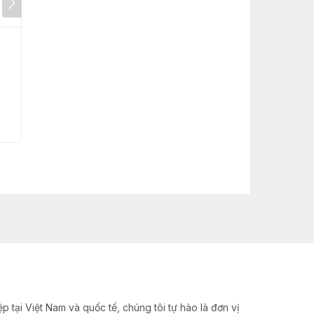
Máy đóng gói màng
Máy Đóng Gói Hộp
film dưới
Carton Tự Động
Liên hệ
Liên hệ
Mua ngay
Mua ngay
 tại Việt Nam và quốc tế, chúng tôi tự hào là đơn vị