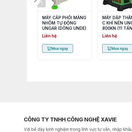
MÁY CẤP PHÔI MÀNG
MÁY DẬP THÂ
NHÔM TỰ ĐỘNG
C KHÍ NÉN UN
UNGAR (DÒNG UNDE)
800KN (11 TẤN
Liên hệ
Liên hệ
Mua ngay
Mua ngay
CÔNG TY TNHH CÔNG NGHỆ XAVIE
Với bề dày kinh nghiệm trong lĩnh vực tư vấn, nhập khẩu