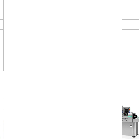
0.6 ~ 0.8 MPa
1.5 m³/phút
250 MPa
0.2 ~ 0.6 kg/giờ
Nhiệt độ: 20 ~ 25℃; Độ ẩm: 45 ~ 55%
8000 kg
35 mét