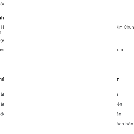
óc hàng đầu tại Việt Nam.
nh Nghệ An
Kho xưởng
 Hoa, Huyện Nghi Lộc, Tỉnh
Lô 2, KCN Lai Xá, Xã Kim Chu
n
Hoài Đức, TP Hà Nội
99938
0968811777
vie-holding.com
info@xavie-holding.com
khách hàng
Quy định, điều khoản
ẫn đặt hàng
Chính sách bảo hành
ẫn thanh toán
Chính sách vận chuyển
 đơn hàng
Chính sách thanh toán
Bảo mật thông tin khách hàn