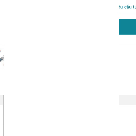
Thêm vào giỏ hàng
Gửi yêu cầu t
Đặt hàng
Giá trị
150 kg/giờ
35 kW / 380V
10 ~ 160 mm