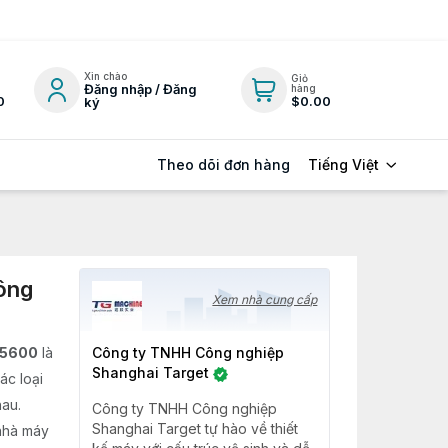
Xin chào
Giỏ
Đăng nhập / Đăng
hàng
0
$0.00
ký
Tiếng Việt
Theo dõi đơn hàng
ông
Xem nhà cung cấp
M5600
là
Công ty TNHH Công nghiệp
Shanghai Target
ác loại
au.
Công ty TNHH Công nghiệp
Shanghai Target tự hào về thiết
 nhà máy