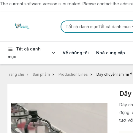
The current software version is outdated. Please contact the administ
Tất cả danh mụcTất cả danh mục
Tất cả danh
Về chúng tôi
Nhà cung cấp
mục
Trang chủ
Sản phẩm
Production Lines
Dây chuyền làm mì Ý 
Dây 
Dây ch
động, 
tươi v