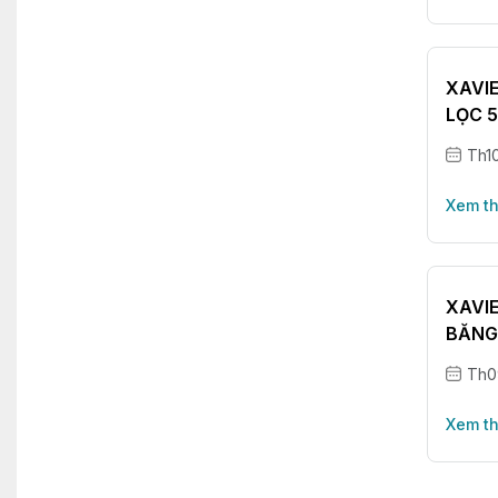
XAVI
LỌC 5
Th1
Xem t
XAVI
BĂNG
Th0
Xem t