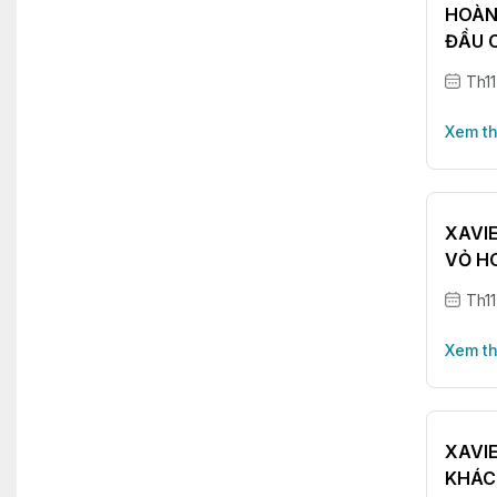
HOÀN
ĐẦU C
Th11
Xem t
XAVI
VỎ H
Th1
Xem t
XAVI
KHÁC