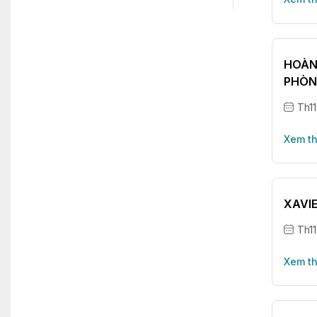
HOÀN 
PHÒ
Th11
Xem t
XAVIE
Th11
Xem t