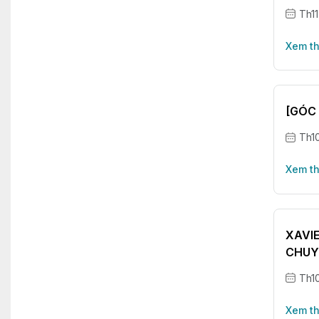
Th11
Xem t
[GÓC
Th1
Xem t
XAVI
CHUY
Th1
Xem t