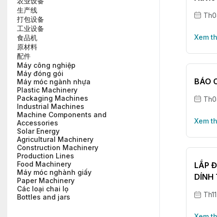
农业设备
生产线
Th0
打包设备
工业设备
Xem t
食品机
原材料
配件
Máy công nghiệp
Máy đóng gói
BÁO C
Máy móc ngành nhựa
Plastic Machinery
Packaging Machines
Th0
Industrial Machines
Machine Components and
Xem t
Accessories
Solar Energy
Agricultural Machinery
Construction Machinery
Production Lines
Food Machinery
LẮP 
Máy móc nghành giấy
DÍNH 
Paper Machinery
Các loại chai lọ
Th11
Bottles and jars
Xem t