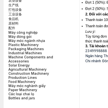
农业设备
Đợt 1 (50%): 
生产线
Đợt 2 (50%): 
打包设备
工业设备
2. Đối với c
食品机
Thanh toán 10
原材料
Thanh toán đơ
配件
Lưu ý:
Máy công nghiệp
Tùy từng đơn 
Máy đóng gói
Máy móc ngành nhựa
thức thanh to
Plastic Machinery
3. Tài khoản 
Packaging Machines
234999888
Industrial Machines
Ngân hàng Th
Machine Components and
Chi nhánh Đ
Accessories
Solar Energy
Agricultural Machinery
Construction Machinery
Production Lines
Food Machinery
Máy móc nghành giấy
Paper Machinery
Các loại chai lọ
Bottles and jars