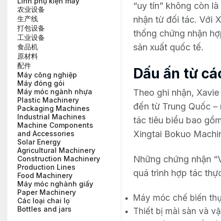
Linh phụ kiện máy
“uy tín” không còn l
农业设备
nhận từ đối tác. Với
X
生产线
打包设备
thống chứng nhận hợp 
工业设备
sản xuất quốc tế.
食品机
原材料
配件
Dấu ấn từ cá
Máy công nghiệp
Máy đóng gói
Theo ghi nhận, Xavie 
Máy móc ngành nhựa
Plastic Machinery
đến từ Trung Quốc – 
Packaging Machines
Industrial Machines
tác tiêu biểu bao g
Machine Components
Xingtai Bokuo Machine
and Accessories
Solar Energy
Agricultural Machinery
Những chứng nhận “Ve
Construction Machinery
Production Lines
quá trình hợp tác thự
Food Machinery
Máy móc nghành giấy
Paper Machinery
Máy móc chế biến th
Các loại chai lọ
Bottles and jars
Thiết bị mài sàn và vậ