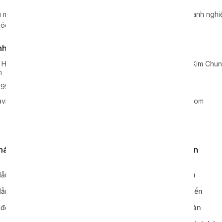
 máy móc, dây chuyền, thiết bị sản xuất cho hàng nghìn doanh nghiệp
óc hàng đầu tại Việt Nam.
nh Nghệ An
Kho xưởng
 Hoa, Huyện Nghi Lộc, Tỉnh
Lô 2, KCN Lai Xá, Xã Kim Chu
n
Hoài Đức, TP Hà Nội
99938
0968811777
vie-holding.com
info@xavie-holding.com
khách hàng
Quy định, điều khoản
ẫn đặt hàng
Chính sách bảo hành
ẫn thanh toán
Chính sách vận chuyển
 đơn hàng
Chính sách thanh toán