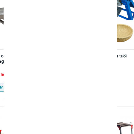
cắt hạt đa năng, đậu
Máy bóc vỏ cành liễu tươi
g, hạt hạnh nhân, hạt phỉ
 hệ
Liên hệ
Mua ngay
Mua ngay