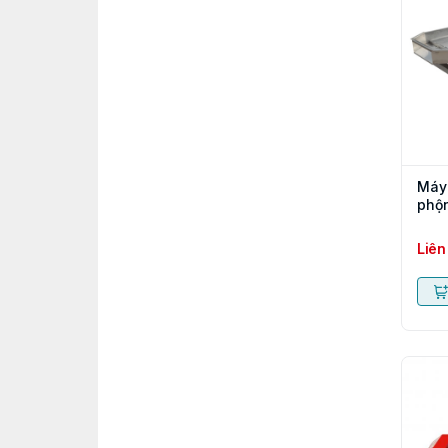
Máy 
phộn
Liên