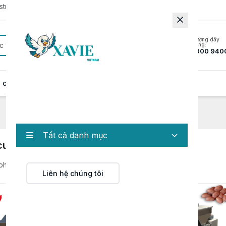
rator to update to the latest version.
Đường dây
c
nóng:
1900 940
 cung cấp
Hồ sơ năng lực
Tin tức
Liên hệ
Tất cả danh mục
cultural Machinery
 phẩm
Liên hệ chúng tôi