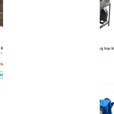
Rang Hạt Mini Dùng Tại
Máy bóc vỏ đậu phộng loại 
 – Thép Không Gỉ
 hệ
Liên hệ
Mua ngay
Mua ngay