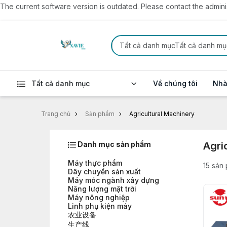
The current software version is outdated. Please contact the administ
Tất cả danh mụcTất cả danh mụ
Tất cả danh mục
Về chúng tôi
Nhà
Trang chủ
Sản phẩm
Agricultural Machinery
Danh mục sản phẩm
Agri
Máy thực phẩm
15 sản
Dây chuyền sản xuất
Máy móc ngành xây dựng
Năng lượng mặt trời
Máy nông nghiệp
Linh phụ kiện máy
农业设备
生产线