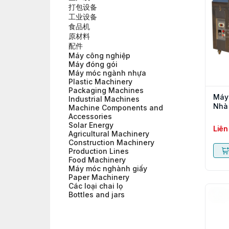
打包设备
工业设备
食品机
原材料
配件
Máy công nghiệp
Máy đóng gói
Máy móc ngành nhựa
Plastic Machinery
Packaging Machines
Máy 
Industrial Machines
Nhà
Machine Components and
Accessories
Solar Energy
Liên
Agricultural Machinery
Construction Machinery
Production Lines
Food Machinery
Máy móc nghành giấy
Paper Machinery
Các loại chai lọ
Bottles and jars