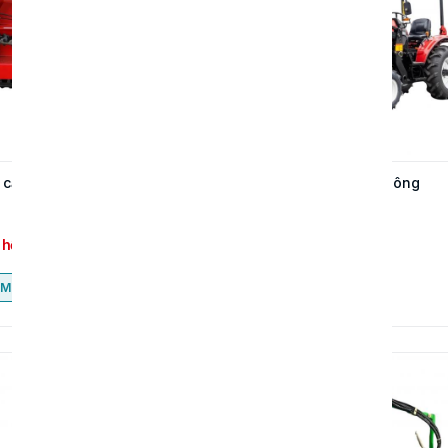
cắt cỏ điều khiển từ xa
Máy kéo bánh mini nông
nghiệp
 hệ
Liên hệ
Mua ngay
Mua ngay