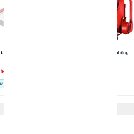
băm cỏ và thức ăn gia súc
Máy bóc vỏ lạc/đậu phộng
 hệ
Liên hệ
Mua ngay
Mua ngay