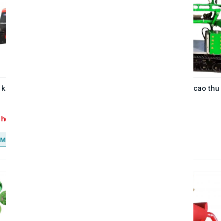
kéo nông trại công suất
Máy rung cây tốc độ cao thu
hoạch trái cây
 hệ
Liên hệ
Mua ngay
Mua ngay