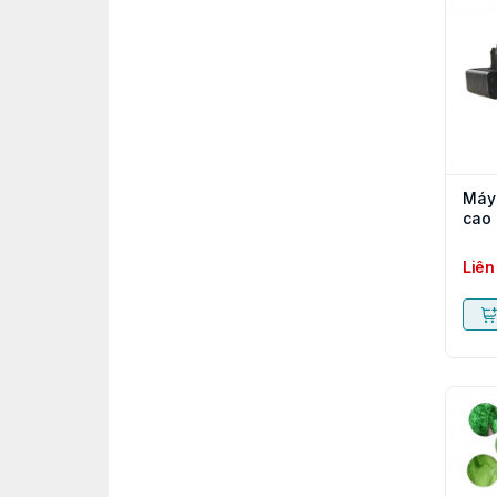
Máy 
cao
Liên