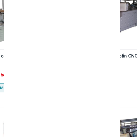
cắt ống giấy hình bát giác
Máy cuốn ống giấy xoắn CN
ZG-450
 hệ
Liên hệ
Mua ngay
Mua ngay