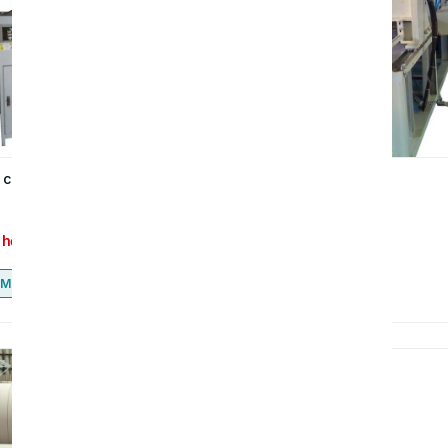
cuộn thẳng ống giấy
Máy cán bìa cứng
 hệ
Liên hệ
Mua ngay
Mua ngay