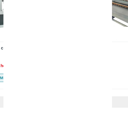
cuộn lõi giấy xoắn ốc
Máy cắt lõi giấy
 hệ
Liên hệ
Mua ngay
Mua ngay