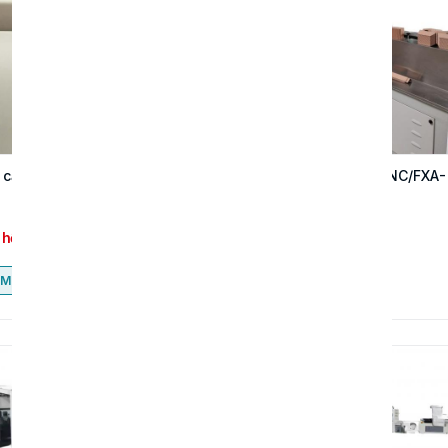
cắt giấy trục đơn CNC 2500
Máy cắt cạnh giấy CNC/FXA-
 hệ
Liên hệ
Mua ngay
Mua ngay