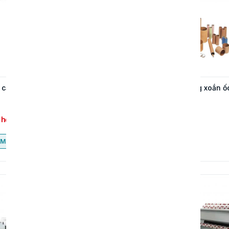
cắt giấy A4 tự động
Máy cắt lõi giấy dạng xoắn ố
CFJG-50
 hệ
Liên hệ
Mua ngay
Mua ngay