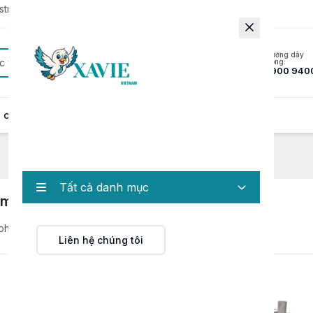
rator to update to the latest version.
Đường dây
c
nóng:
1900 940
 cung cấp
Hồ sơ năng lực
Tin tức
Liên hệ
Tất cả danh mục
móc ngành giấy
 phẩm
Liên hệ chúng tôi