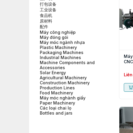
打包设备
工业设备
食品机
原材料
配件
Máy công nghiệp
Máy đóng gói
Máy móc ngành nhựa
Plastic Machinery
Packaging Machines
Máy 
Industrial Machines
CNC
Machine Components and
Accessories
Solar Energy
Liên
Agricultural Machinery
Construction Machinery
Production Lines
Food Machinery
Máy móc nghành giấy
Paper Machinery
Các loại chai lọ
Bottles and jars