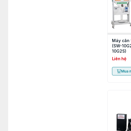
Máy cân 
(SW-10G2
10G2S)
Liên hệ
Mua 