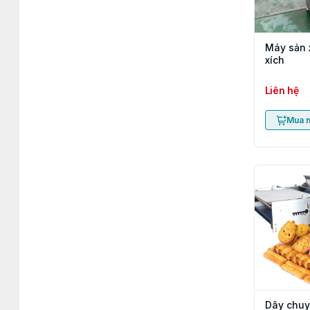
Máy sản 
xích
Liên hệ
Mua 
Dây chuy