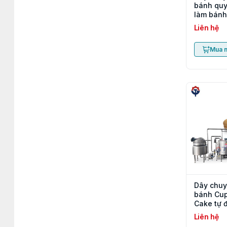
bánh quy
làm bánh
nhân gấu
Liên hệ
(Dòng BC
Mua 
Dây chuy
bánh Cup
Cake tự 
Liên hệ