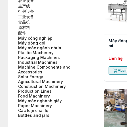
农业设备
生产线
打包设备
工业设备
食品机
原材料
配件
Máy công nghiệp
Máy đóng
Máy đóng gói
mì
Máy móc ngành nhựa
Plastic Machinery
Packaging Machines
Liên hệ
Industrial Machines
Machine Components and
Mua 
Accessories
Solar Energy
Agricultural Machinery
Construction Machinery
Production Lines
Food Machinery
Máy móc nghành giấy
Paper Machinery
Các loại chai lọ
Bottles and jars