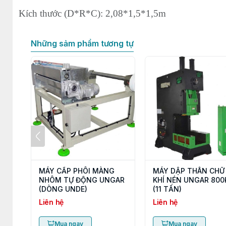
Kích thước (D*R*C): 2,08*1,5*1,5m
Những sảm phẩm tương tự
MÁY CẤP PHÔI MÀNG
MÁY DẬP THÂN CHỮ
NHÔM TỰ ĐỘNG UNGAR
KHÍ NÉN UNGAR 800
(DÒNG UNDE)
(11 TẤN)
Liên hệ
Liên hệ
Mua ngay
Mua ngay