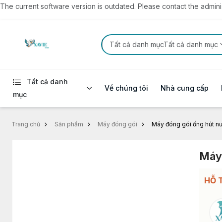
The current software version is outdated. Please contact the administ
Tất cả danh mụcTất cả danh mục
Tất cả danh
Về chúng tôi
Nhà cung cấp
mục
Trang chủ
Sản phẩm
Máy đóng gói
Máy đóng gói ống hút n
Máy
HỖ 