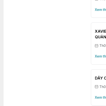
Xem t
XAVIE
QUẢN
Th0
Xem t
DÂY 
Th0
Xem t