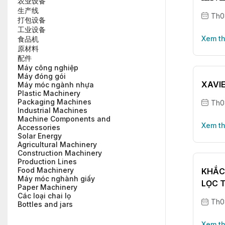
农业设备
生产线
Th0
打包设备
工业设备
Xem t
食品机
原材料
配件
Máy công nghiệp
Máy đóng gói
XAVI
Máy móc ngành nhựa
Plastic Machinery
Packaging Machines
Th0
Industrial Machines
Machine Components and
Xem t
Accessories
Solar Energy
Agricultural Machinery
Construction Machinery
Production Lines
Food Machinery
KHẮC
Máy móc nghành giấy
LỌC 
Paper Machinery
Các loại chai lọ
Th0
Bottles and jars
Xem t