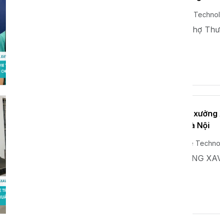
Th04 15, 2025
Xavie Techno
XAVIE Tham Dự Hội Chợ Thư
Xem thêm
Một góc hình ảnh nhà xưởng X
Chung - Hoài Đức - Hà Nội
Th04 02, 2025
Xavie Techn
HÌNH ẢNH NHÀ XƯỞNG XAV
Xem thêm