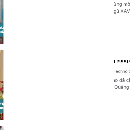
Với mục tiêu không ngừng mở
lượng sản phẩm, đội ngũ XAV
biệt đến thăm...
Xem thêm
XAVIE ký kết hợp đồng cung c
Th11 22, 2024
Xavie Technol
XAVIE tự hào thông báo đã c
tác xã nông nghiệp tại Quảng 
Xem thêm