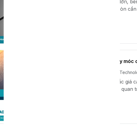
Khi đầu tư vào tài sản lớn, b
thành, doanh nghiệp còn cần đ
Xem thêm
VAT là gì và vì sao máy móc
Th11 08, 2024
Xavie Techno
Bên cạnh việc cân nhắc giá 
VAT cũng đóng vai trò quan 
Vậy...
Xem thêm