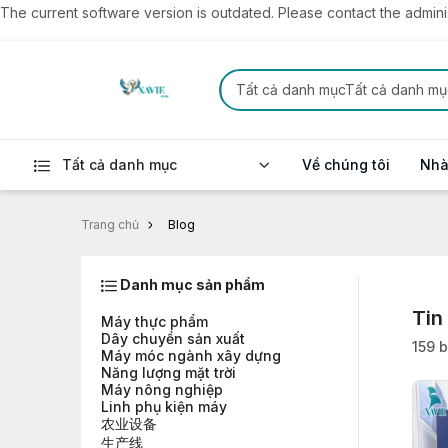
The current software version is outdated. Please contact the administ
Tất cả danh mụcTất cả danh mụ
Tất cả danh mục
Về chúng tôi
Nhà
Trang chủ
Blog
Danh mục sản phẩm
Tin
Máy thực phẩm
Dây chuyền sản xuất
159 b
Máy móc ngành xây dựng
Năng lượng mặt trời
Máy nông nghiệp
Linh phụ kiện máy
农业设备
生产线