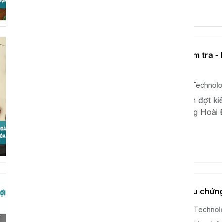
Xem thêm
XAVIE hoàn thành kiểm tra -
Đức
Th11 13, 2024
Xavie Technol
XAVIE vừa hoàn thành đợt ki
chuyển đến kho xưởng Hoài 
tốt nhất! Sau...
Xem thêm
Lợi ích của việc sở hữu chứn
Th11 08, 2024
Xavie Techno