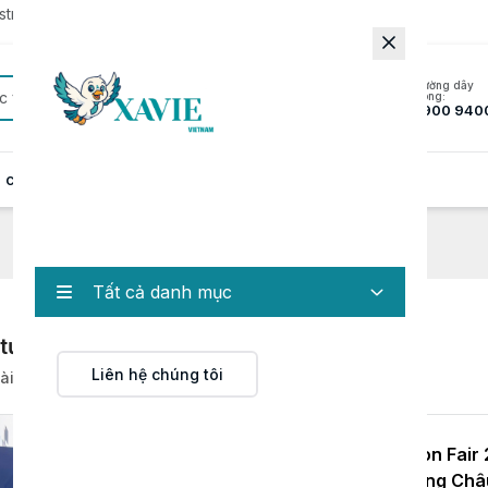
rator to update to the latest version.
Đường dây
c
nóng:
1900 940
 cung cấp
Hồ sơ năng lực
Tin tức
Liên hệ
Tất cả danh mục
 tức
Liên hệ chúng tôi
ài viết
XAVIE Tham Dự Canton Fair 
Nhất Thế Giới Tại Quảng Châ