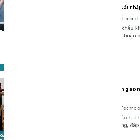
Quản lý rủi ro trong xuất nh
Th11 22, 2024
Xavie Technol
Hoạt động xuất nhập khẩu kh
trường và gia tăng lợi nhuận
trực...
Xem thêm
XAVIE hoàn thành bàn giao m
hàng
Th11 13, 2024
Xavie Technol
XAVIE tự hào thông báo hoàn
cao đến tay khách hàng, đáp
khe...