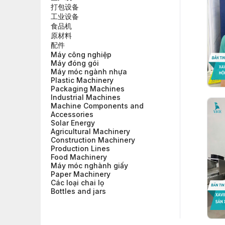
打包设备
工业设备
食品机
原材料
配件
Máy công nghiệp
Máy đóng gói
Máy móc ngành nhựa
Plastic Machinery
Packaging Machines
Industrial Machines
Machine Components and
Accessories
Solar Energy
Agricultural Machinery
Construction Machinery
Production Lines
Food Machinery
Máy móc nghành giấy
Paper Machinery
Các loại chai lọ
Bottles and jars