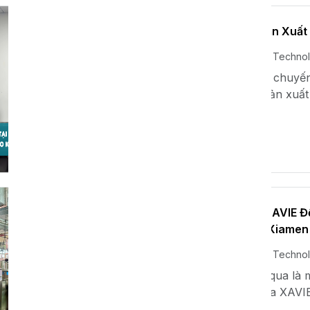
XAVIE Tại Nhà Máy Sản Xuất
Th12 06, 2024
Xavie Techno
Vừa qua, XAVIE đã có chuyến
xuất và chế tạo máy sản xuất
Xem thêm
Hành Trình Gắn Kết: XAVIE 
Ty TNHH Công Nghệ Xiamen 
Th12 06, 2024
Xavie Techno
Chuyến công tác vừa qua là 
hợp tác chiến lược giữa XA
Xingyidong