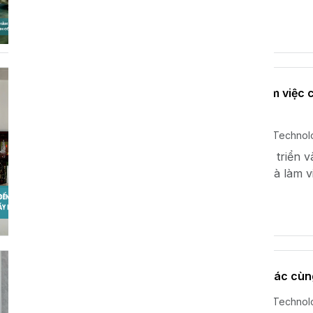
Xem thêm
XAVIE đến thăm và làm việc
Trung Quốc
Th11 28, 2024
Xavie Technol
Trong hành trình phát triển 
vừa có chuyến thăm và làm v
Xem thêm
XAVIE đẩy mạnh hợp tác cùn
Th11 28, 2024
Xavie Technol