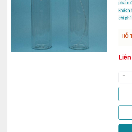
phẩm đ
khách 
chi phí
HỖ 
Liên