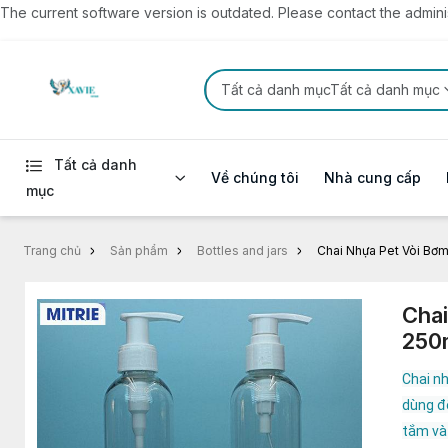
The current software version is outdated. Please contact the administ
Tất cả danh mụcTất cả danh mục
Tất cả danh
Về chúng tôi
Nhà cung cấp
mục
Trang chủ
Sản phẩm
Bottles and jars
Chai Nhựa Pet Vòi Bơm
Chai
250
Chai n
dùng đ
tắm và