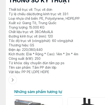
THÔNG SỐ KỸ THUẬT
Thiết kế trục vít: Trục vít đơn
Tỷ lệ chiều dài/đường kính trục vít: 33:1
Loại nhựa chế biến: PE, Polystyrene, HDPE/PP
Xuất xứ: Giang Tô, Trung Quốc
Trọng lượng: 15.000 KG
Chất liệu trục vít: 38CrMoALA
Đường kính trục vít (mm): 120
Tốc độ trục vít (vòng/phút): 60 vòng/phút
Thương hiệu: GS
Điện áp: 220/380/440
Kích thước (Dài * Rộng * Cao): 14m * 2m * 4m
Công suất (kW): 250
Từ khóa: dây chuyền đùn tấm pp ps
Tên sản phẩm: Tấm PP đơn lớp
Vật liệu: PP PE LDPE HDPE
Những sảm phẩm tương tự