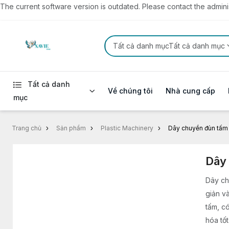
The current software version is outdated. Please contact the administ
Tất cả danh mụcTất cả danh mục
Tất cả danh
Về chúng tôi
Nhà cung cấp
mục
Trang chủ
Sản phẩm
Plastic Machinery
Dây chuyền đùn tấm
Dây
Dây ch
giản v
tấm, c
hóa tốt