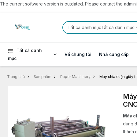
The current software version is outdated. Please contact the administ
Tất cả danh mụcTất cả danh mục
Tất cả danh
Về chúng tôi
Nhà cung cấp
mục
Trang chủ
Sản phẩm
Paper Machinery
Máy chia cuộn giấy 
Máy 
CNC
Máy c
dụng đ
thành 