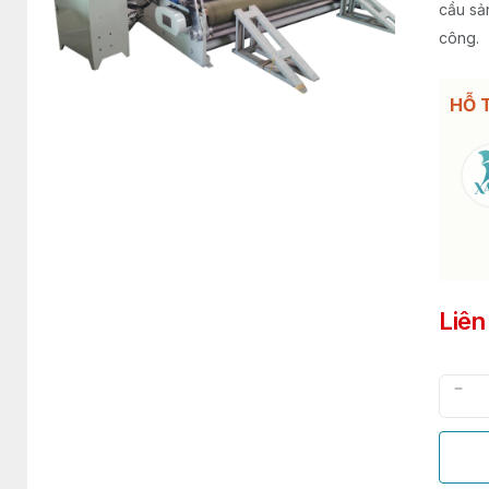
cầu sả
công.
HỖ 
Liên