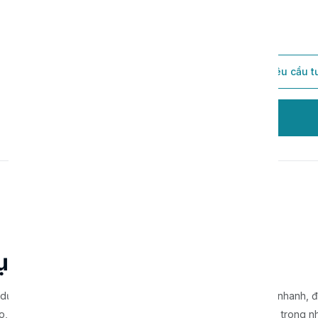
Thêm vào giỏ hàng
Gửi yêu cầu t
Đặt hàng
rục đơn CNC 1600-250
 dụng cơ chế cuộn trục đơn, tâm trọng lực thấp, tốc độ cuộn nhanh, 
o, vận hành ổn định, cuộn giấy êm và độ ồn thấp. Đây là một trong 