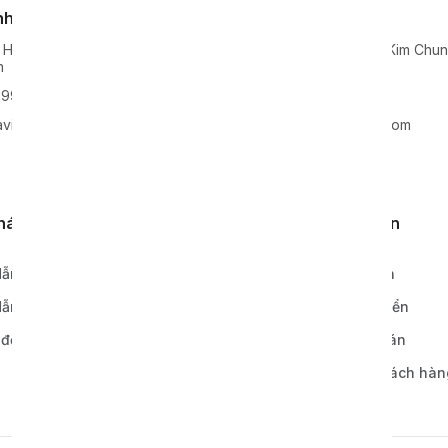
nh Nghệ An
Kho xưởng
 Hoa, Huyện Nghi Lộc, Tỉnh
Lô 2, KCN Lai Xá, Xã Kim Chu
n
Hoài Đức, TP Hà Nội
99938
0968811777
vie-holding.com
info@xavie-holding.com
khách hàng
Quy định, điều khoản
ẫn đặt hàng
Chính sách bảo hành
ẫn thanh toán
Chính sách vận chuyển
 đơn hàng
Chính sách thanh toán
Bảo mật thông tin khách hàn