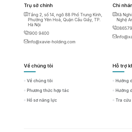
Trụ sở chính
Chi nhá
Tầng 2, số 14, ngõ 88 Phố Trung Kính,
Xã Nghi
Phường Yên Hoà, Quận Cầu Giấy, TP.
Nghệ A
Hà Nội
08657
1900 9400
info@xa
info@xavie-holding.com
Về chúng tôi
Hỗ trợ 
Về chúng tôi
Hướng d
Phương thức hợp tác
Hướng d
Hồ sơ năng lực
Tra cứu