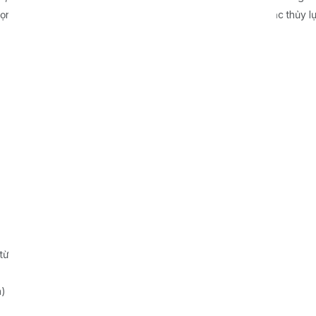
 hệ thống phanh: bột từ – điều khiển lực căng tự động hoặc thủy lự
 từ – Tự động hoàn toàn
h)