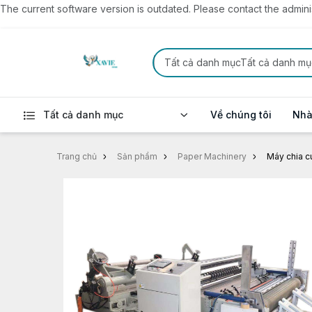
The current software version is outdated. Please contact the administ
Tất cả danh mụcTất cả danh mụ
Tất cả danh mục
Về chúng tôi
Nhà
Trang chủ
Sản phẩm
Paper Machinery
Máy chia c