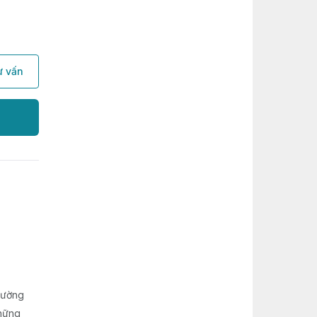
ư vấn
đường
những