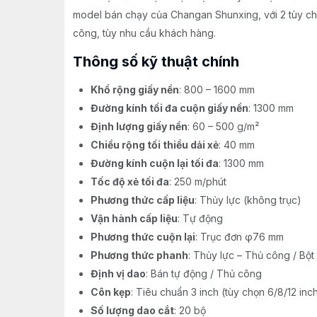
model bán chạy của Changan Shunxing, với 2 tùy chọn
công, tùy nhu cầu khách hàng.
Thông số kỹ thuật chính
Khổ rộng giấy nền
: 800 – 1600 mm
Đường kính tối đa cuộn giấy nền
: 1300 mm
Định lượng giấy nền
: 60 – 500 g/m²
Chiều rộng tối thiểu dải xẻ
: 40 mm
Đường kính cuộn lại tối đa
: 1300 mm
Tốc độ xẻ tối đa
: 250 m/phút
Phương thức cấp liệu
: Thủy lực (không trục)
Vận hành cấp liệu
: Tự động
Phương thức cuộn lại
: Trục đơn φ76 mm
Phương thức phanh
: Thủy lực – Thủ công / Bột
Định vị dao
: Bán tự động / Thủ công
Côn kẹp
: Tiêu chuẩn 3 inch (tùy chọn 6/8/12 inc
Số lượng dao cắt
: 20 bộ