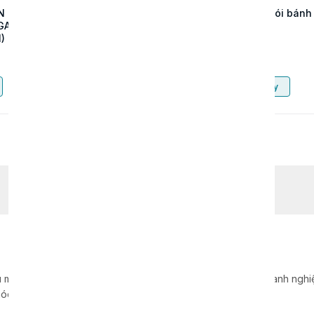
N CHỮ
MÁY DẬP ĐỨNG TỰ
Máy đóng gói bánh
GAR
ĐỘNG UN-55T – GIẢI
mì
)
PHÁP SẢN XUẤT
KHAY HỘP NHÔM
Liên hệ
Liên hệ
TỐC ĐỘ CAO
Mua ngay
Mua ngay
 máy móc, dây chuyền, thiết bị sản xuất cho hàng nghìn doanh nghiệp
óc hàng đầu tại Việt Nam.