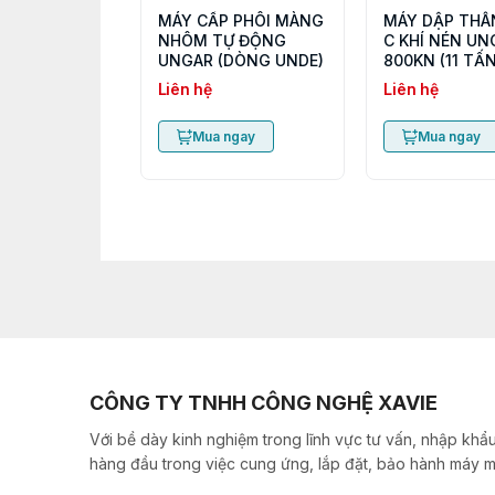
MÁY CẤP PHÔI MÀNG
MÁY DẬP THÂ
NHÔM TỰ ĐỘNG
C KHÍ NÉN UN
UNGAR (DÒNG UNDE)
800KN (11 TẤN
Liên hệ
Liên hệ
Mua ngay
Mua ngay
CÔNG TY TNHH CÔNG NGHỆ XAVIE
Với bề dày kinh nghiệm trong lĩnh vực tư vấn, nhập khẩu
hàng đầu trong việc cung ứng, lắp đặt, bảo hành máy m