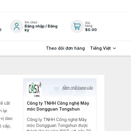
Xin chào
Giỏ
Đăng nhập / Đăng
hàng
0
$0.00
ký
Tiếng Việt
Theo dõi đơn hàng
Xem nhà cung cấp
ể cắt
Công ty TNHH Công nghệ Máy
móc Dongguan Tongshun
 lại
 vị dao
Công ty TNHH Công nghệ Máy
móc Dongguan Tongshun được
ô cấp,