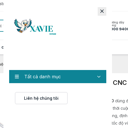
rator to update to the latest version.
Đường dây
c
nóng:
1900 940
 cung cấp
Hồ sơ năng lực
Tin tức
Liên hệ
uộn giấy trục đơn CNC 1600-250
Tất cả danh mục
Máy chia cuộn giấy trục đơn CNC
1600-250
Liên hệ chúng tôi
Máy chia cuộn giấy trục đơn CNC 1600-250
dùng đ
cuộn giấy khổ lớn thành nhiều cuộn nhỏ, đồng thời cuộn
thành phẩm. Máy được trang bị căn mép tự động, định
tự động, cuộn/tháo cuộn nhanh và điều chỉnh tốc độ v