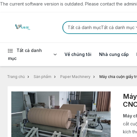
The current software version is outdated. Please contact the administ
Tất cả danh mụcTất cả danh mục
Tất cả danh
Về chúng tôi
Nhà cung cấp
mục
Trang chủ
Sản phẩm
Paper Machinery
Máy chia cuộn giấy 
Máy 
CNC
Máy ch
cắt cu
kích t