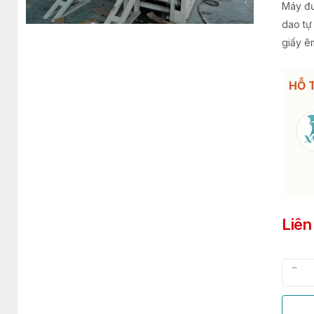
Máy đư
dao tự
giấy ê
HỖ 
Liên