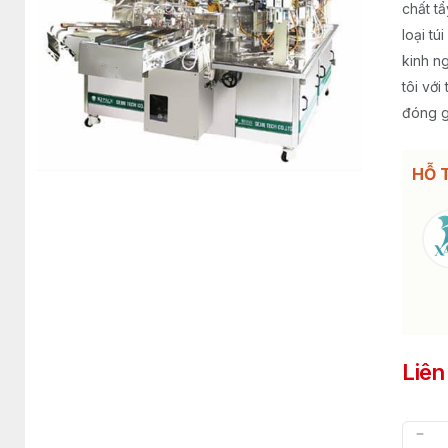
chất tẩ
loại tú
kinh n
tôi với
đóng g
HỖ 
Liên