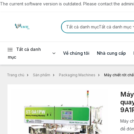
The current software version is outdated. Please contact the administ
Tất cả danh mụcTất cả danh mục
Tất cả danh
Về chúng tôi
Nhà cung cấp
mục
Trang chủ
Sản phẩm
Packaging Machines
Máy chiết rót c
Máy 
qua
9A1
Máy chi
để đóng