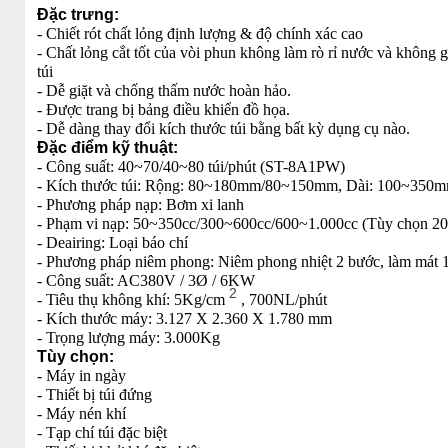
Đặc trưng:
- Chiết rót chất lỏng định lượng & độ chính xác cao
- Chất lỏng cắt tốt của vòi phun không làm rò rỉ nước và không
túi
- Dễ giặt và chống thấm nước hoàn hảo.
- Được trang bị bảng điều khiển đồ họa.
- Dễ dàng thay đổi kích thước túi bằng bất kỳ dụng cụ nào.
Đặc điểm kỹ thuật:
- Công suất: 40~70/40~80 túi/phút (ST-8A1PW)
- Kích thước túi: Rộng: 80~180mm/80~150mm, Dài: 100~350
- Phương pháp nạp: Bơm xi lanh
- Phạm vi nạp: 50~350cc/300~600cc/600~1.000cc (Tùy chọn 2
- Deairing: Loại báo chí
- Phương pháp niêm phong: Niêm phong nhiệt 2 bước, làm mát 
- Công suất: AC380V / 3Ø / 6KW
2
- Tiêu thụ không khí: 5Kg/cm
, 700NL/phút
- Kích thước máy: 3.127 X 2.360 X 1.780 mm
- Trọng lượng máy: 3.000Kg
Tùy chọn:
- Máy in ngày
- Thiết bị túi đứng
- Máy nén khí
- Tạp chí túi đặc biệt