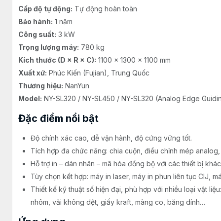
Cấp độ tự động:
Tự động hoàn toàn
Bảo hành:
1 năm
Công suất:
3 kW
Trọng lượng máy:
780 kg
Kích thước (D × R × C):
1100 × 1300 × 1100 mm
Xuất xứ:
Phúc Kiến (Fujian), Trung Quốc
Thương hiệu:
NanYun
Model:
NY-SL320 / NY-SL450 / NY-SL320 (Analog Edge Guidin
Đặc điểm nổi bật
Độ chính xác cao, dễ vận hành, độ cứng vững tốt.
Tích hợp đa chức năng: chia cuộn, điều chỉnh mép analog, 
Hỗ trợ in – dán nhãn – mã hóa đồng bộ với các thiết bị khá
Tùy chọn kết hợp: máy in laser, máy in phun liên tục CIJ, m
Thiết kế kỹ thuật số hiện đại, phù hợp với nhiều loại vật l
nhôm, vải không dệt, giấy kraft, màng co, băng dính…