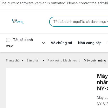
The current software version is outdated. Please contact the administ
Tất cả danh mụcTất cả danh mục
Tất cả danh
Về chúng tôi
Nhà cung cấp
mục
Trang chủ
Sản phẩm
Packaging Machines
Máy cuộn màng n
Máy
nhãn
NY-
Máy cu
NY-SL32