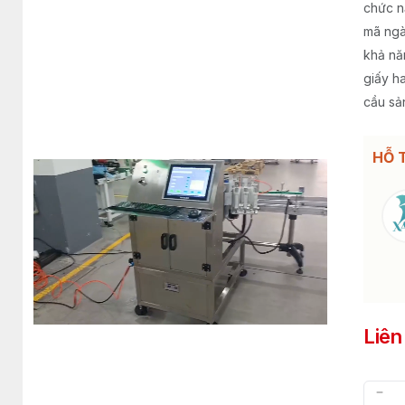
chức n
mã ngà
khả nă
giấy h
cầu sả
HỖ 
Liên