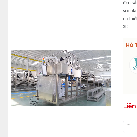
đơn sắ
socola
có thi
3D.
HỖ 
Liên