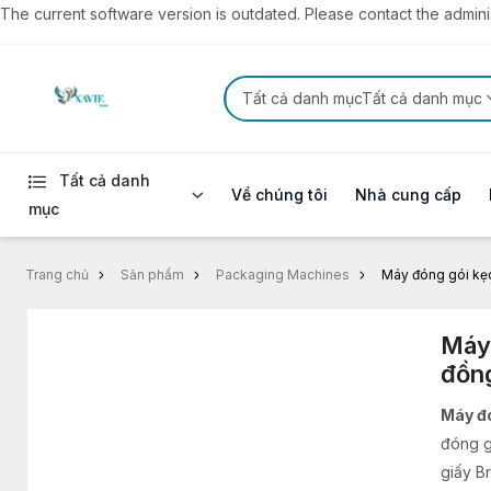
The current software version is outdated. Please contact the administ
Tất cả danh mụcTất cả danh mục
Tất cả danh
Về chúng tôi
Nhà cung cấp
mục
Trang chủ
Sản phẩm
Packaging Machines
Máy đóng gói kẹo
Máy 
đồn
Máy đó
đóng g
giấy B