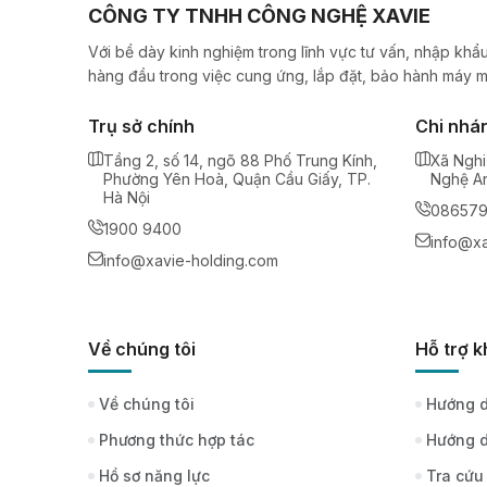
CÔNG TY TNHH CÔNG NGHỆ XAVIE
Với bề dày kinh nghiệm trong lĩnh vực tư vấn, nhập khẩu
hàng đầu trong việc cung ứng, lắp đặt, bảo hành máy m
Trụ sở chính
Chi nhá
Tầng 2, số 14, ngõ 88 Phố Trung Kính,
Xã Nghi
Phường Yên Hoà, Quận Cầu Giấy, TP.
Nghệ A
Hà Nội
08657
1900 9400
info@xa
info@xavie-holding.com
Về chúng tôi
Hỗ trợ 
Về chúng tôi
Hướng d
Phương thức hợp tác
Hướng d
Hồ sơ năng lực
Tra cứu