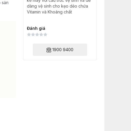
kế máy với cấu trúc vệ sinh và dễ
o sản
dàng vệ sinh cho kẹo dẻo chứa
Vitamin và Khoáng chất
Đánh giá
1900 9400