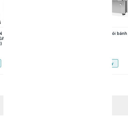
N CHỮ
MÁY DẬP ĐỨNG TỰ
Máy đóng gói bánh
GAR
ĐỘNG UN-55T – GIẢI
mì
)
PHÁP SẢN XUẤT
KHAY HỘP NHÔM
Liên hệ
Liên hệ
TỐC ĐỘ CAO
Mua ngay
Mua ngay