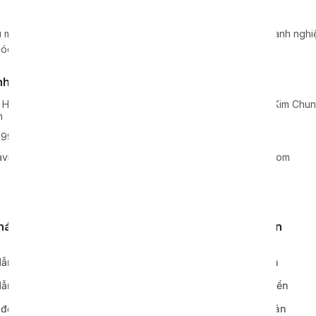
 máy móc, dây chuyền, thiết bị sản xuất cho hàng nghìn doanh nghiệp
óc hàng đầu tại Việt Nam.
nh Nghệ An
Kho xưởng
 Hoa, Huyện Nghi Lộc, Tỉnh
Lô 2, KCN Lai Xá, Xã Kim Chu
n
Hoài Đức, TP Hà Nội
99938
0968811777
vie-holding.com
info@xavie-holding.com
khách hàng
Quy định, điều khoản
ẫn đặt hàng
Chính sách bảo hành
ẫn thanh toán
Chính sách vận chuyển
 đơn hàng
Chính sách thanh toán