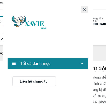
rator to update to the latest version.
Đường dây
c
nóng:
1900 940
 cung cấp
Hồ sơ năng lực
Tin tức
Liên hệ
ng gói kẹo xoắn kép tự động
Tất cả danh mục
Máy đóng gói kẹo xoắn kép tự độ
Máy đóng gói kẹo xoắn kép tự động
chuyên dùng để
Liên hệ chúng tôi
gói các loại kẹo có hình dạng khác nhau như hình chữ
vuông, oval, tròn, với tốc độ cao. Máy được trang bị đ
kẹo tự động, hỗ trợ giấy gói một hoặc hai lớp, và sử 
biến quang học để đảm bảo tỷ lệ đóng gói 100%, khôn