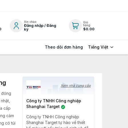
Xin chào
Giỏ
Đăng nhập / Đăng
hàng
0
$0.00
ký
Tiếng Việt
Theo dõi đơn hàng
ng
Xem nhà cung cấp
 đóng
 nhật,
Công ty TNHH Công nghiệp
Shanghai Target
ĩa cấp
dụng cảm
Công ty TNHH Công nghiệp
Shanghai Target tự hào về thiết
g có túi