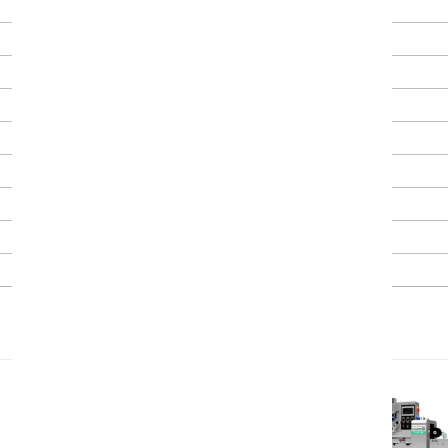
PVC
3 KW
11–33 mm / tối đa 45 mm
11–25 mm
5–20 mm
Xoắn kép
Cảm biến quang học tự động
Biến tần tốc độ
Đóng gói kẹo nhiều hình dạng