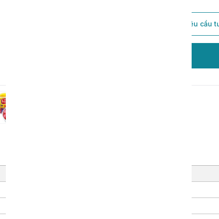
Thêm vào giỏ hàng
Gửi yêu cầu t
Đặt hàng
Giá trị
550 túi/phút
1200 kg