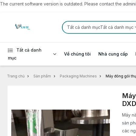
The current software version is outdated. Please contact the administ
Tất cả danh mụcTất cả danh mục
Tất cả danh
Về chúng tôi
Nhà cung cấp
mục
Trang chủ
Sản phẩm
Packaging Machines
Máy đóng gói t
Máy
DX
Máy nà
sản ph
các ng