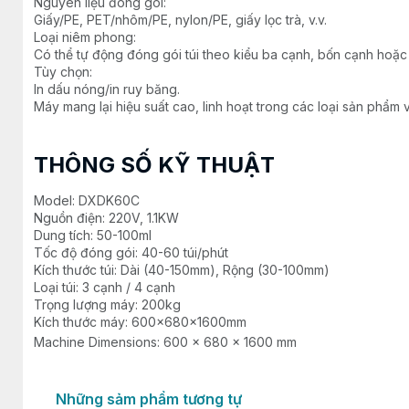
Nguyên liệu đóng gói:
Giấy/PE, PET/nhôm/PE, nylon/PE, giấy lọc trà, v.v.
Loại niêm phong:
Có thể tự động đóng gói túi theo kiểu ba cạnh, bốn cạnh hoặc
Tùy chọn:
In dấu nóng/in ruy băng.
Máy mang lại hiệu suất cao, linh hoạt trong các loại sản phẩm 
THÔNG SỐ KỸ THUẬT
Model: DXDK60C
Nguồn điện: 220V, 1.1KW
Dung tích: 50-100ml
Tốc độ đóng gói: 40-60 túi/phút
Kích thước túi: Dài (40-150mm), Rộng (30-100mm)
Loại túi: 3 cạnh / 4 cạnh
Trọng lượng máy: 200kg
Kích thước máy: 600×680×1600mm
Machine Dimensions: 600 × 680 × 1600 mm
Những sảm phẩm tương tự