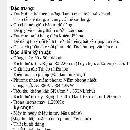
Đặc trưng:
- Được thiết kế theo hướng đảm bảo an toàn và vệ sinh.
- Thao tác dễ dàng, ai cũng có thể sử dụng.
- Cơ chế mới giúp bảo trì dễ dàng.
- Dễ giặt và chống thấm nước hoàn hảo.
- Được trang bị bảng điều khiển đồ họa.
- Dễ dàng thay đổi kích thước túi bằng bất kỳ dụng cụ nào.
- Cắt sạch phần đáy vòi phun, đổ đầy hỗn hợp vật liệu rắn.
Đặc điểm kỹ thuật:
- Công suất: 30 - 50 túi/phút
- Kích thước túi: Rộng: 80-220mm (Tùy chọn: 240m/m) / Dài:
- Chất liệu túi: Túi ép nhiều lớp
- Kiểu túi: Túi phẳng (Đã dán kín 3 mặt)
- Phương pháp niêm phong: Niêm phong nhiệt
- Công suất: AC380V / 3Ø / 2KW
2
- Tiêu thụ không khí: 5Kg/cm
, 350NL/phút
- Kích thước máy: Rộng 1.750 x Dài 1.675 x Cao 1.260mm
- Trọng lượng máy: 1.200Kg
Tùy chọn:
- Máy in ngày (Máy in ruy băng nóng)
(Máy in nhiệt hoặc máy in phun: Tùy chọn)
- Thiết bị túi đứng
- Thiết bị túi khóa kéo