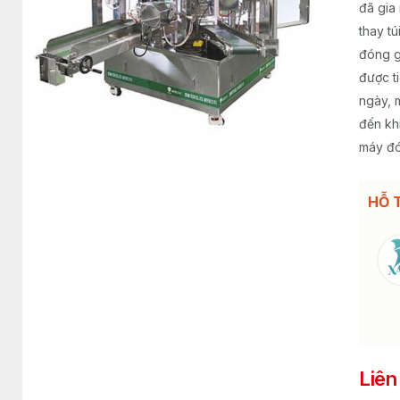
đã gia
thay t
đóng g
được t
ngày, 
đến kh
máy đó
HỖ 
Liên