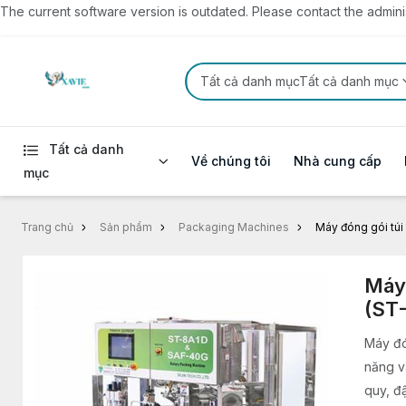
The current software version is outdated. Please contact the administ
Tất cả danh mụcTất cả danh mục
Tất cả danh
Về chúng tôi
Nhà cung cấp
mục
Trang chủ
Sản phẩm
Packaging Machines
Máy đóng gói túi
Máy 
(ST
Máy đó
năng v
quy, đậ