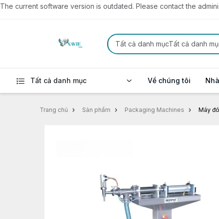
The current software version is outdated. Please contact the administ
Tất cả danh mụcTất cả danh mụ
Tất cả danh mục
Về chúng tôi
Nhà
Trang chủ
Sản phẩm
Packaging Machines
Máy đón