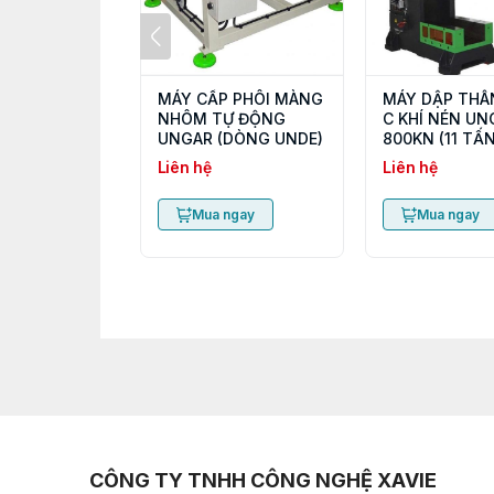
MÁY CẤP PHÔI MÀNG
MÁY DẬP THÂ
NHÔM TỰ ĐỘNG
C KHÍ NÉN UN
UNGAR (DÒNG UNDE)
800KN (11 TẤN
Liên hệ
Liên hệ
Mua ngay
Mua ngay
CÔNG TY TNHH CÔNG NGHỆ XAVIE