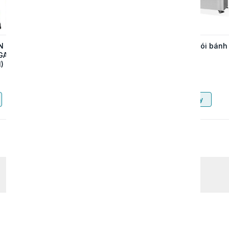
N CHỮ
MÁY DẬP ĐỨNG TỰ
Máy đóng gói bánh
GAR
ĐỘNG UN-55T – GIẢI
mì
)
PHÁP SẢN XUẤT
KHAY HỘP NHÔM
Liên hệ
Liên hệ
TỐC ĐỘ CAO
Mua ngay
Mua ngay