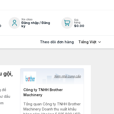
Xin chào
Giỏ
Đăng nhập / Đăng
hàng
0
$0.00
ký
Tiếng Việt
Theo dõi đơn hàng
 gội,
Xem nhà cung cấp
g để
Công ty TNHH Brother
Machinery
hư dầu
kem
Tổng quan Công ty TNHH Brother
Machinery Doanh thu xuất khẩu