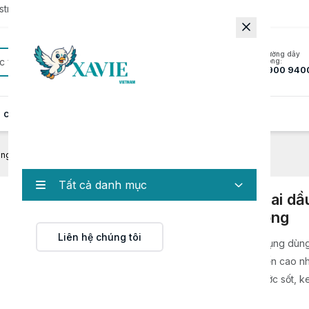
rator to update to the latest version.
Đường dây
c
nóng:
1900 940
 cung cấp
Hồ sơ năng lực
Tin tức
Liên hệ
g gói và chiết rót chai dầu gội, nước giặt, mật ong bán tự động
Tất cả danh mục
Máy đóng gói và chiết rót chai dầu
nước giặt, mật ong bán tự động
Liên hệ chúng tôi
Máy chiết rót bán tự động là thiết bị chuyên dụng dùn
chiết rót các loại dung dịch có độ nhớt vừa đến cao n
gội, sữa tắm, nước giặt, mật ong, tương ớt, nước sốt, 
dưỡng, v.v.