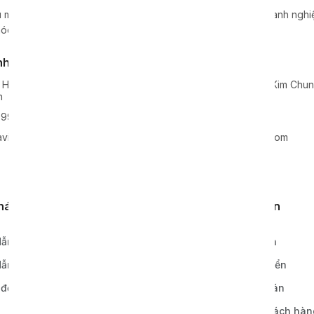
 máy móc, dây chuyền, thiết bị sản xuất cho hàng nghìn doanh nghiệp
óc hàng đầu tại Việt Nam.
nh Nghệ An
Kho xưởng
 Hoa, Huyện Nghi Lộc, Tỉnh
Lô 2, KCN Lai Xá, Xã Kim Chu
n
Hoài Đức, TP Hà Nội
99938
0968811777
vie-holding.com
info@xavie-holding.com
khách hàng
Quy định, điều khoản
ẫn đặt hàng
Chính sách bảo hành
ẫn thanh toán
Chính sách vận chuyển
 đơn hàng
Chính sách thanh toán
Bảo mật thông tin khách hàn