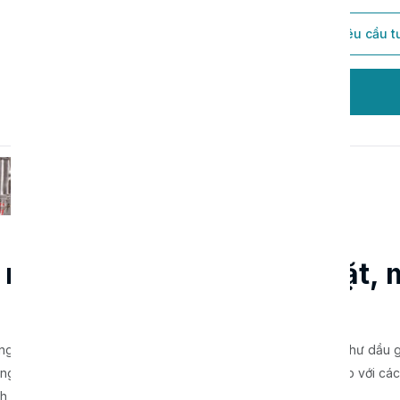
Thêm vào giỏ hàng
Gửi yêu cầu t
Đặt hàng
rót chai dầu gội, nước giặt, 
ùng để chiết rót các loại dung dịch có độ nhớt vừa đến cao như dầu g
ng, v.v. Máy có thiết kế nhỏ gọn, vận hành đơn giản, phù hợp với các
nh hoạt, không yêu cầu dây chuyền tự động hoàn toàn.