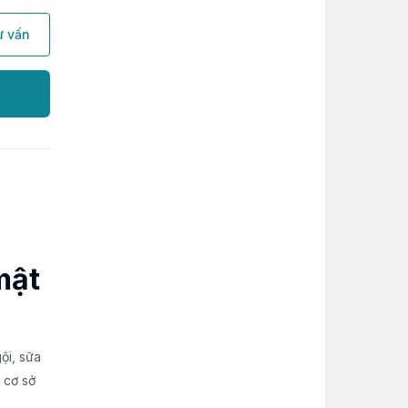
ư vấn
mật
ội, sữa
 cơ sở