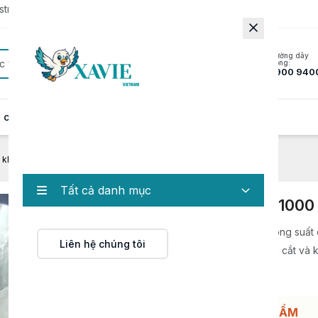
rator to update to the latest version.
Đường dây
c
nóng:
1900 940
 cung cấp
Hồ sơ năng lực
Tin tức
Liên hệ
 khoan tường 1 pha MW-1000
Tất cả danh mục
Máy khoan tường 1 pha MW-1000
Máy khoan tường 1 pha MW-1000 là thiết bị công suất 
Liên hệ chúng tôi
được thiết kế chuyên dụng cho các công việc cắt và 
tường gạch
HỖ TRỢ ĐẶT HÀNG/BÁO GIÁ SẢN PHẨM