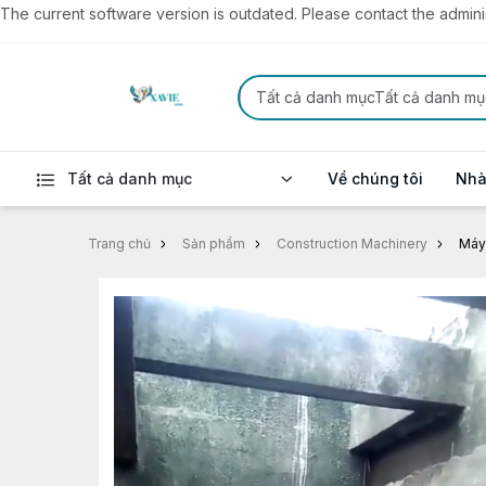
The current software version is outdated. Please contact the administ
Tất cả danh mụcTất cả danh mụ
Tất cả danh mục
Về chúng tôi
Nhà
Trang chủ
Sản phẩm
Construction Machinery
Máy