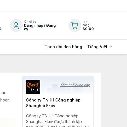
Xin chào
Giỏ
Đăng nhập / Đăng
hàng
0
$0.00
ký
Tiếng Việt
Theo dõi đơn hàng
Xem nhà cung cấp
cao,
khoan
Công ty TNHH Công nghiệp
Shanghai Ekiiv
Công ty TNHH Công nghiệp
Shanghai Ekiiv được thành lập