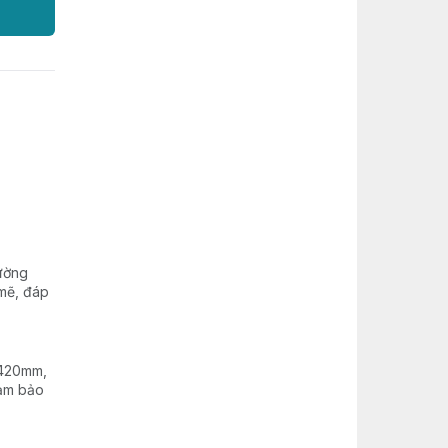
tường
 mẽ, đáp
 420mm,
đảm bảo