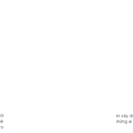
00 có thiết kế chắc chắn, đảm bảo độ bền bỉ trong các dự án xây d
êu chuẩn an toàn quốc tế. Đây là sự lựa chọn lý tưởng cho những ai
trong các công trình xây dựng lớn.