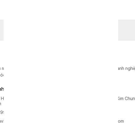
 máy móc, dây chuyền, thiết bị sản xuất cho hàng nghìn doanh nghiệp
óc hàng đầu tại Việt Nam.
nh Nghệ An
Kho xưởng
 Hoa, Huyện Nghi Lộc, Tỉnh
Lô 2, KCN Lai Xá, Xã Kim Chu
n
Hoài Đức, TP Hà Nội
99938
0968811777
vie-holding.com
info@xavie-holding.com