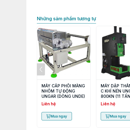
Những sảm phẩm tương tự
MÁY CẤP PHÔI MÀNG
MÁY DẬP THÂ
NHÔM TỰ ĐỘNG
C KHÍ NÉN UN
UNGAR (DÒNG UNDE)
800KN (11 TẤN
Liên hệ
Liên hệ
Mua ngay
Mua ngay