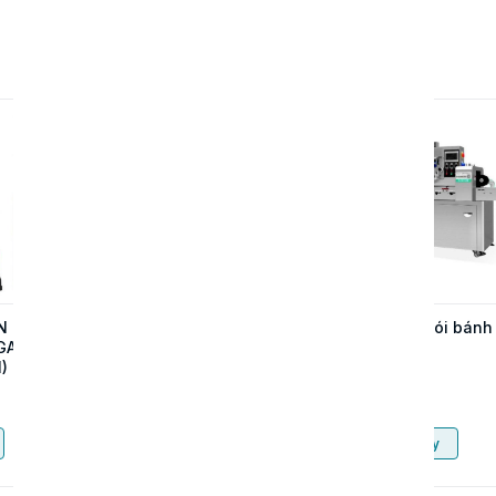
N CHỮ
MÁY DẬP ĐỨNG TỰ
Máy đóng gói bánh
GAR
ĐỘNG UN-55T – GIẢI
mì
)
PHÁP SẢN XUẤT
KHAY HỘP NHÔM
Liên hệ
Liên hệ
TỐC ĐỘ CAO
Mua ngay
Mua ngay