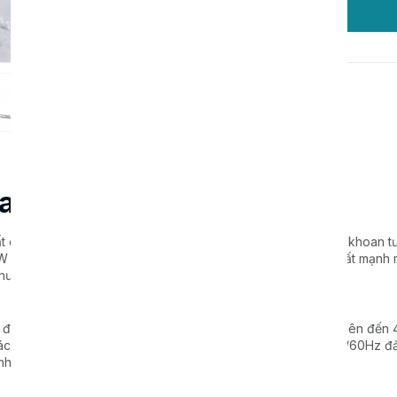
Đặt hàng
ha MW-1000
t cao, được thiết kế chuyên dụng cho các công việc cắt và khoan 
 và tốc độ không tải 1200 vòng/phút, máy mang lại hiệu suất mạnh
hư gạch, bê tông.
 đến 1000mm, cho phép cắt với chiều rộng và độ sâu tối đa lên đến
xác và khối lượng lớn. Điện áp định mức 220V và tần số 50Hz/60Hz 
nhau.