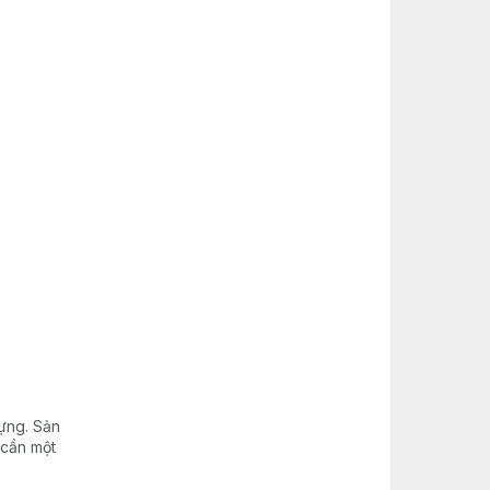
ựng. Sản
 cần một