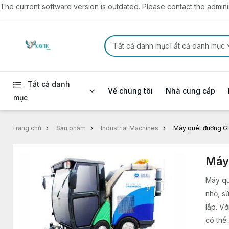
The current software version is outdated. Please contact the administ
Tất cả danh mụcTất cả danh mục
Tất cả danh
Về chúng tôi
Nhà cung cấp
mục
Trang chủ
Sản phẩm
Industrial Machines
Máy quét đường 
Máy
Máy qu
nhỏ, s
lắp. V
có thể