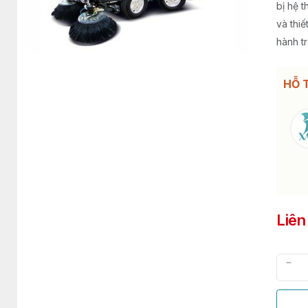
bị hệ 
và thi
hành tr
HỖ 
Liên