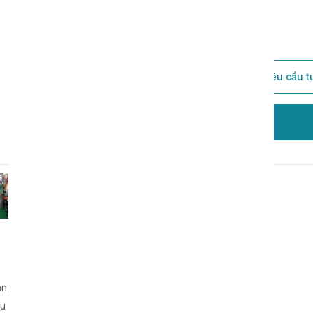
Thêm vào giỏ hàng
Gửi yêu cầu t
Đặt hàng
ọn
ều