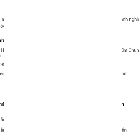
 máy móc, dây chuyền, thiết bị sản xuất cho hàng nghìn doanh nghiệp
óc hàng đầu tại Việt Nam.
nh Nghệ An
Kho xưởng
 Hoa, Huyện Nghi Lộc, Tỉnh
Lô 2, KCN Lai Xá, Xã Kim Chu
n
Hoài Đức, TP Hà Nội
99938
0968811777
vie-holding.com
info@xavie-holding.com
khách hàng
Quy định, điều khoản
ẫn đặt hàng
Chính sách bảo hành
ẫn thanh toán
Chính sách vận chuyển