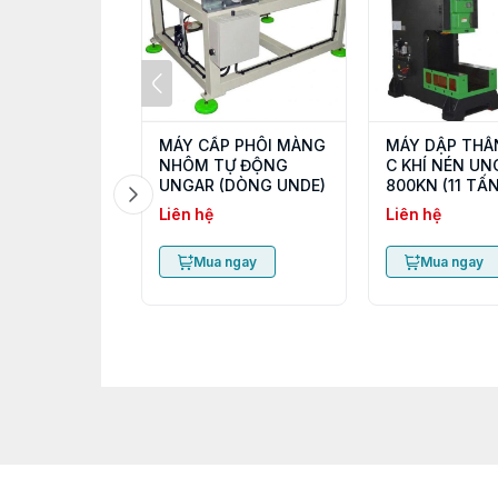
MÁY CẤP PHÔI MÀNG
MÁY DẬP THÂ
NHÔM TỰ ĐỘNG
C KHÍ NÉN UN
UNGAR (DÒNG UNDE)
800KN (11 TẤN
Liên hệ
Liên hệ
Mua ngay
Mua ngay