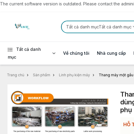
The current software version is outdated. Please contact the administ
Tất cả danh mụcTất cả danh mục
Tất cả danh
Về chúng tôi
Nhà cung cấp
mục
Trang chủ
Sản phẩm
Linh phụ kiện máy
Thang máy một gầu 
Tha
dùn
phụ 
HỖ 