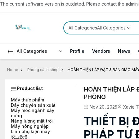
The current software version is outdated. Please contact the administ
All CategoriesAll Categories
All Categories
Profile
Vendors
News
Home
Phong cách sống
HOÀN THIỆN LẮP ĐẶT & BÀN GIAO MÁ
Product list
HOÀN THIỆN LẮP 
PHÒNG
Máy thực phẩm
Dây chuyền sản xuất
Nov 20, 2025
Xavie 
Máy móc ngành xây
dựng
THIẾT BỊ 
Năng lượng mặt trời
Máy nông nghiệp
PHÁP TỰ 
Linh phụ kiện máy
农业设备