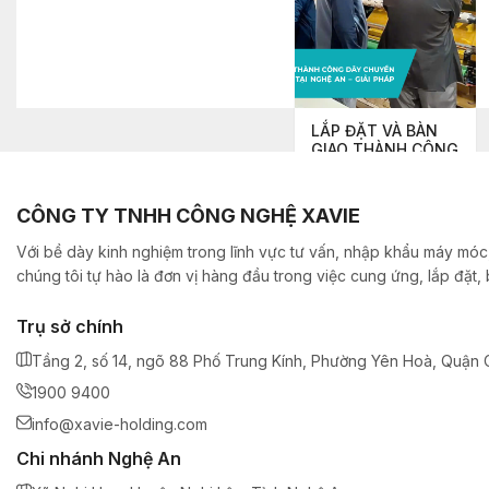
LẮP ĐẶT VÀ BÀN
GIAO THÀNH CÔNG
DÂY CHUYỀN SẢN
XUẤT BĂNG DÍNH
TẠI NGHỆ AN – GIẢI
CÔNG TY TNHH CÔNG NGHỆ XAVIE
PHÁP TOÀN DIỆN
TỪ XAVIE
Với bề dày kinh nghiệm trong lĩnh vực tư vấn, nhập khẩu máy móc,
chúng tôi tự hào là đơn vị hàng đầu trong việc cung ứng, lắp đặt
Trụ sở chính
Tầng 2, số 14, ngõ 88 Phố Trung Kính, Phường Yên Hoà, Quận C
1900 9400
info@xavie-holding.com
Chi nhánh Nghệ An