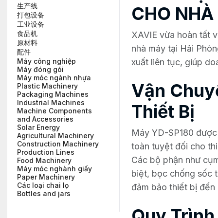
生产线
CHO NHÀ
打包设备
工业设备
食品机
XAVIE vừa hoàn tất v
原材料
nhà máy tại Hải Phòng
配件
xuất liên tục, giúp d
Máy công nghiệp
Máy đóng gói
Máy móc ngành nhựa
Vận Chuyể
Plastic Machinery
Packaging Machines
Industrial Machines
Thiết Bị
Machine Components
and Accessories
Solar Energy
Máy YD-SP180 được v
Agricultural Machinery
Construction Machinery
toàn tuyệt đối cho thi
Production Lines
Các bộ phận như cụm 
Food Machinery
Máy móc nghành giấy
biệt, bọc chống sốc t
Paper Machinery
Các loại chai lọ
đảm bảo thiết bị đến 
Bottles and jars
Quy Trình 