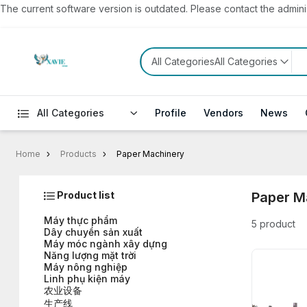
The current software version is outdated. Please contact the administ
All CategoriesAll Categories
All Categories
Profile
Vendors
News
Home
Products
Paper Machinery
Product list
Paper M
Máy thực phẩm
5 product
Dây chuyền sản xuất
Máy móc ngành xây dựng
Năng lượng mặt trời
Máy nông nghiệp
Linh phụ kiện máy
农业设备
生产线