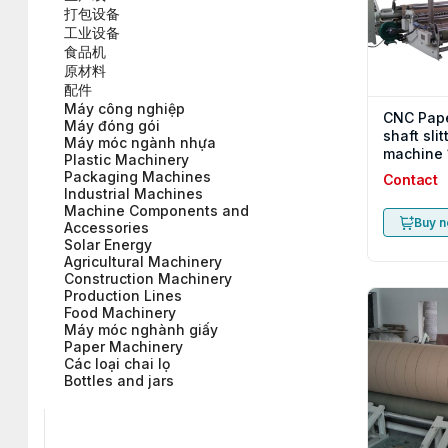
打包设备
工业设备
食品机
原材料
配件
Máy công nghiệp
CNC Pape
Máy đóng gói
shaft slit
Máy móc ngành nhựa
machine
Plastic Machinery
Packaging Machines
Contact
Industrial Machines
Machine Components and
Buy 
Accessories
Solar Energy
Agricultural Machinery
Construction Machinery
Production Lines
Food Machinery
Máy móc nghành giấy
Paper Machinery
Các loại chai lọ
Bottles and jars