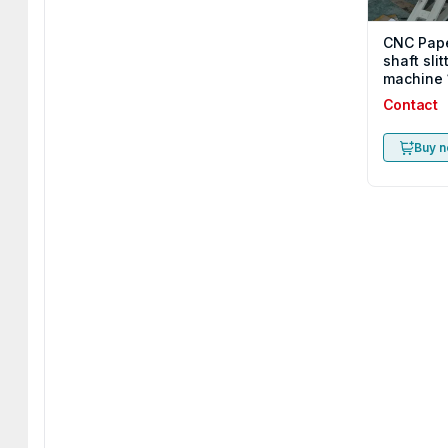
CNC Pape
shaft slit
machine 
Contact
Buy 