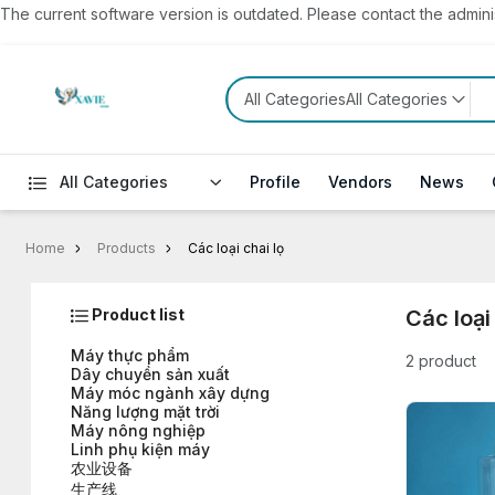
The current software version is outdated. Please contact the administ
All CategoriesAll Categories
All Categories
Profile
Vendors
News
Home
Products
Các loại chai lọ
Product list
Các loại
Máy thực phẩm
2 product
Dây chuyền sản xuất
Máy móc ngành xây dựng
Năng lượng mặt trời
Máy nông nghiệp
Linh phụ kiện máy
农业设备
生产线