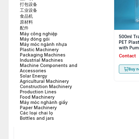
打包设备
工业设备
食品机
原材料
配件
Máy công nghiệp
500ml Tr
Máy đóng gói
PET Plast
Máy móc ngành nhựa
with Pum
Plastic Machinery
Packaging Machines
Contact
Industrial Machines
Machine Components and
Buy 
Accessories
Solar Energy
Agricultural Machinery
Construction Machinery
Production Lines
Food Machinery
Máy móc nghành giấy
Paper Machinery
Các loại chai lọ
Bottles and jars